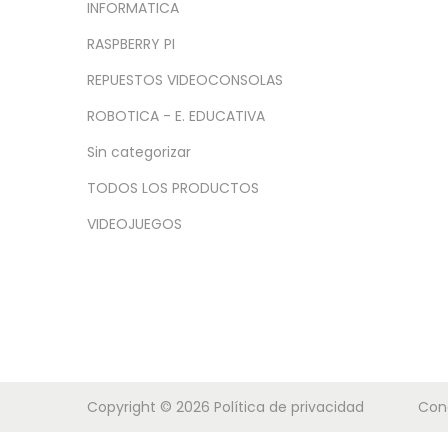
a
i
INFORMATICA
c
d
RASPBERRY PI
i
o
REPUESTOS VIDEOCONSOLAS
ó
n
ROBOTICA - E. EDUCATIVA
Sin categorizar
TODOS LOS PRODUCTOS
VIDEOJUEGOS
Copyright © 2026
Política de privacidad
Con