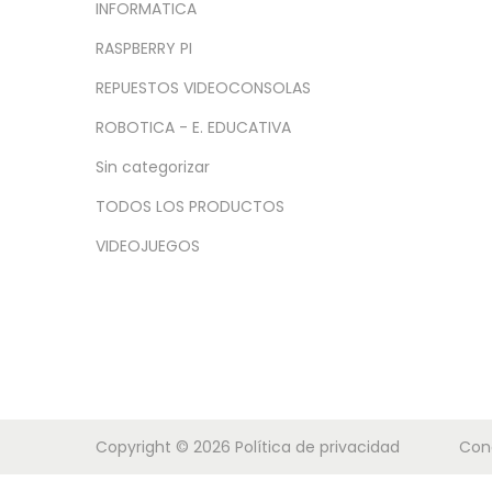
a
i
INFORMATICA
c
d
RASPBERRY PI
i
o
REPUESTOS VIDEOCONSOLAS
ó
n
ROBOTICA - E. EDUCATIVA
Sin categorizar
TODOS LOS PRODUCTOS
VIDEOJUEGOS
Copyright © 2026
Política de privacidad
Con