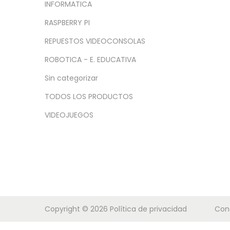
a
i
INFORMATICA
c
d
RASPBERRY PI
i
o
REPUESTOS VIDEOCONSOLAS
ó
n
ROBOTICA - E. EDUCATIVA
Sin categorizar
TODOS LOS PRODUCTOS
VIDEOJUEGOS
Copyright © 2026
Política de privacidad
Con