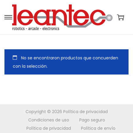
S
S
a
a
l
l
t
t
a
a
No se encontraron productos que concuerden
r
r
con la selección.
a
a
l
l
a
c
n
o
a
n
Copyright © 2026
Política de privacidad
v
t
Condiciones de uso
Pago seguro
e
e
Política de privacidad
Política de envío
g
n