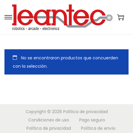
S
S
a
a
l
l
t
t
a
a
No se encontraron productos que concuerden
r
r
con la selección.
a
a
l
l
a
c
n
o
a
n
Copyright © 2026
Política de privacidad
v
t
Condiciones de uso
Pago seguro
e
e
Política de privacidad
Política de envío
g
n