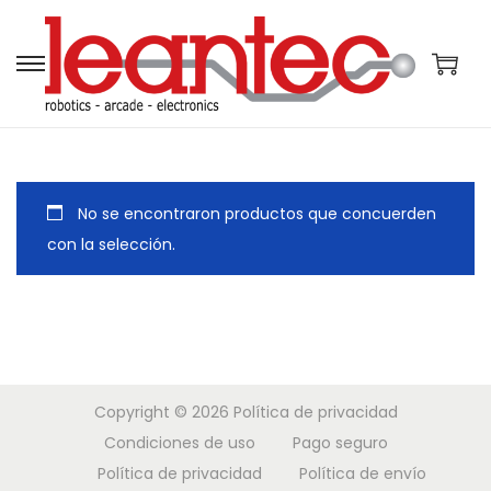
S
S
a
a
l
l
t
t
a
a
No se encontraron productos que concuerden
r
r
con la selección.
a
a
l
l
a
c
n
o
a
n
Copyright © 2026
Política de privacidad
v
t
Condiciones de uso
Pago seguro
e
e
Política de privacidad
Política de envío
g
n