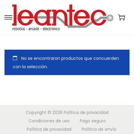
S
S
a
a
l
l
t
t
a
a
No se encontraron productos que concuerden
r
r
con la selección.
a
a
l
l
a
c
n
o
a
n
Copyright © 2026
Política de privacidad
v
t
Condiciones de uso
Pago seguro
e
e
Política de privacidad
Política de envío
g
n