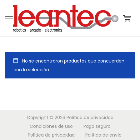
S
S
a
a
l
l
t
t
a
a
No se encontraron productos que concuerden
r
r
con la selección.
a
a
l
l
a
c
n
o
a
n
Copyright © 2026
Política de privacidad
v
t
Condiciones de uso
Pago seguro
e
e
Política de privacidad
Política de envío
g
n