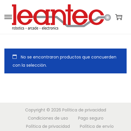
S
S
a
a
l
l
t
t
a
a
No se encontraron productos que concuerden
r
r
con la selección.
a
a
l
l
a
c
n
o
a
n
Copyright © 2026
Política de privacidad
v
t
Condiciones de uso
Pago seguro
e
e
Política de privacidad
Política de envío
g
n