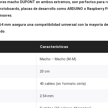
ores macho DUPONT en ambos extremos, son perfectos para re
p
protoboards, placas de desarrollo como ARDUINO o Raspberry Pi
e
nsores.
r
D
.54 mm asegura una compatibilidad universal con la mayoría de
U
ado.
P
O
Características
N
T
Macho – Macho (M-M)
2
20 cm
0
c
40 cables (en formato cinta)
m
M
2.54 mm
a
c