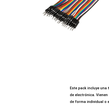
a
i
c
d
i
o
ó
n
Este pack incluye una 
de electrónica. Vienen
de forma individual o 