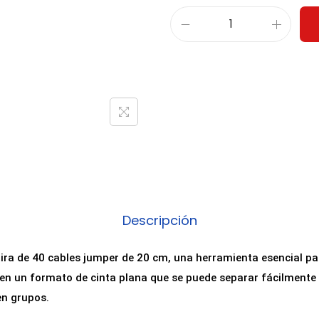
P
a
c
k
4
0
C
a
b
l
Descripción
e
s
tira de 40 cables jumper de 20 cm, una herramienta esencial pa
J
 en un formato de cinta plana que se puede separar fácilmente 
u
en grupos.
m