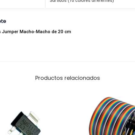
Surtidos (10 colores diferentes)
h
o
ete
-
M
es Jumper Macho-Macho de 20 cm
a
c
h
o
(
Productos relacionados
M
-
M
)
2
.
5