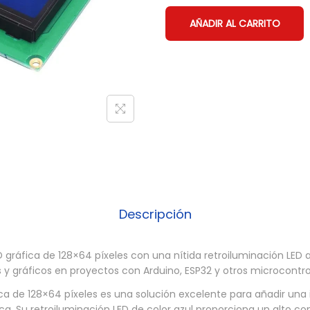
AÑADIR AL CARRITO
Descripción
 gráfica de 128×64 píxeles con una nítida retroiluminación LED a
s y gráficos en proyectos con Arduino, ESP32 y otros microcontro
ca de 128×64 píxeles es una solución excelente para añadir una i
ca. Su retroiluminación LED de color azul proporciona un alto c