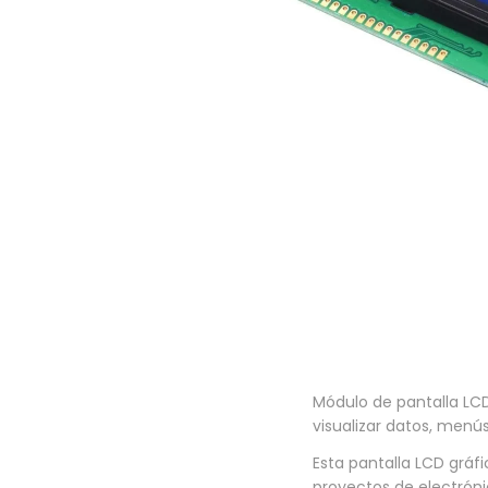
a
i
c
d
i
o
ó
n
Módulo de pantalla LCD
visualizar datos, menú
Esta pantalla LCD gráfi
proyectos de electróni