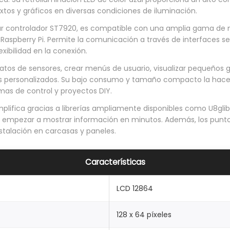
xtos y gráficos en diversas condiciones de iluminación.
ar controlador ST7920, es compatible con una amplia gama de 
aspberry Pi. Permite la comunicación a través de interfaces seri
exibilidad en la conexión.
datos de sensores, crear menús de usuario, visualizar pequeños 
ivos personalizados. Su bajo consumo y tamaño compacto la hac
mas de control y proyectos DIY.
plifica gracias a librerías ampliamente disponibles como U8glib
e empezar a mostrar información en minutos. Además, los punto
nstalación en carcasas y paneles.
Características
LCD 12864
128 x 64 píxeles