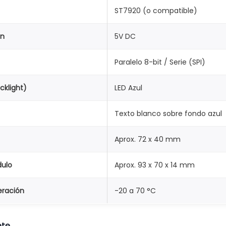
ST7920 (o compatible)
ón
5V DC
Paralelo 8-bit / Serie (SPI)
cklight)
LED Azul
Texto blanco sobre fondo azul
Aprox. 72 x 40 mm
dulo
Aprox. 93 x 70 x 14 mm
ración
-20 a 70 °C
ete