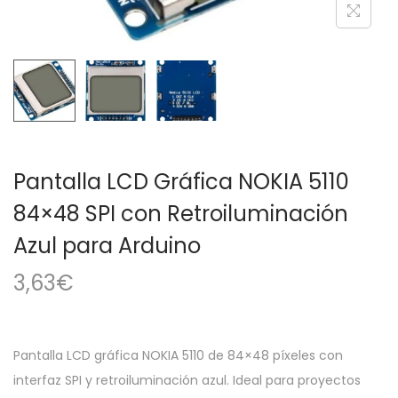
a
i
c
d
i
o
ó
n
Pantalla LCD Gráfica NOKIA 5110
84×48 SPI con Retroiluminación
Azul para Arduino
3,63
€
Pantalla LCD gráfica NOKIA 5110 de 84×48 píxeles con
interfaz SPI y retroiluminación azul. Ideal para proyectos