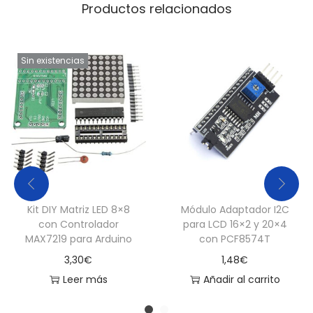
Productos relacionados
Sin existencias
Kit DIY Matriz LED 8×8
Módulo Adaptador I2C
con Controlador
para LCD 16×2 y 20×4
MAX7219 para Arduino
con PCF8574T
3,30
€
1,48
€
Leer más
Añadir al carrito