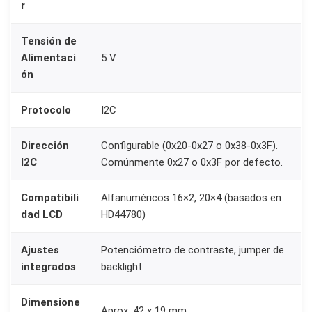
r
6
x
Tensión de
2
Alimentaci
5 V
y
ón
2
0
Protocolo
I2C
x
Dirección
Configurable (0x20-0x27 o 0x38-0x3F).
4
I2C
Comúnmente 0x27 o 0x3F por defecto.
c
o
Compatibili
Alfanuméricos 16×2, 20×4 (basados en
n
dad LCD
HD44780)
P
C
Ajustes
Potenciómetro de contraste, jumper de
F
integrados
backlight
8
Dimensione
5
Aprox. 42 x 19 mm