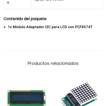
s
7
4
T
Contenido del paquete
c
1x Módulo Adaptador I2C para LCD con PCF8574T
a
n
t
i
d
Productos relacionados
a
d