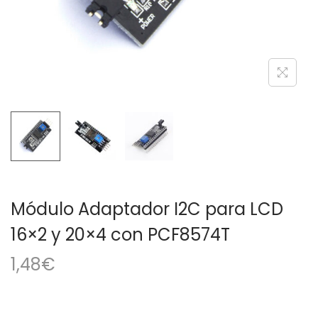
a
i
c
d
i
o
ó
n
Módulo Adaptador I2C para LCD
16×2 y 20×4 con PCF8574T
1,48
€