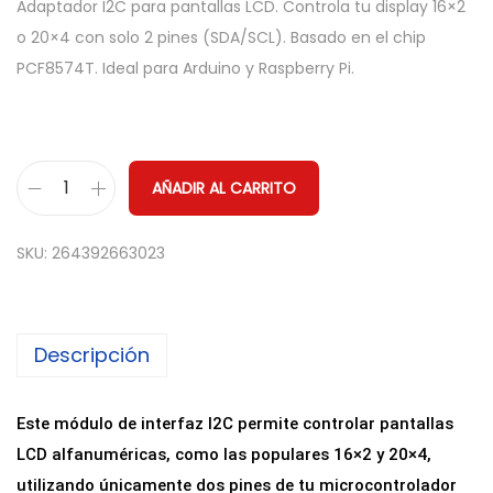
Adaptador I2C para pantallas LCD. Controla tu display 16×2
o 20×4 con solo 2 pines (SDA/SCL). Basado en el chip
PCF8574T. Ideal para Arduino y Raspberry Pi.
AÑADIR AL CARRITO
M
ó
SKU:
264392663023
d
u
l
Descripción
o
A
d
Este módulo de interfaz I2C permite controlar pantallas
a
LCD alfanuméricas, como las populares 16×2 y 20×4,
p
utilizando únicamente dos pines de tu microcontrolador