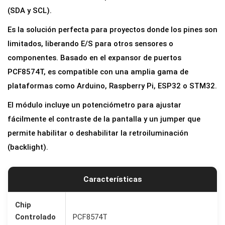
t
(SDA y SCL).
a
Es la solución perfecta para proyectos donde los pines son
d
limitados, liberando E/S para otros sensores o
o
componentes. Basado en el expansor de puertos
r
PCF8574T, es compatible con una amplia gama de
I
plataformas como Arduino, Raspberry Pi, ESP32 o STM32.
2
El módulo incluye un potenciómetro para ajustar
C
fácilmente el contraste de la pantalla y un jumper que
p
permite habilitar o deshabilitar la retroiluminación
a
(backlight).
r
a
L
Características
C
D
Chip
Controlado
PCF8574T
1