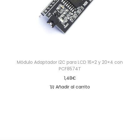
a
i
c
d
i
o
ó
n
Módulo Adaptador I2C para LCD 16×2 y 20×4 con
PCF8574T
1,48
€
Añadir al carrito