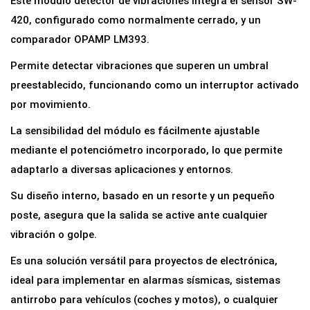
Este módulo detector de vibraciones integra el sensor SW-
n
420, configurado como normalmente cerrado, y un
s
comparador OPAMP LM393.
o
Permite detectar vibraciones que superen un umbral
r
preestablecido, funcionando como un interruptor activado
d
por movimiento.
e
La sensibilidad del módulo es fácilmente ajustable
V
mediante el potenciómetro incorporado, lo que permite
i
adaptarlo a diversas aplicaciones y entornos.
b
r
Su diseño interno, basado en un resorte y un pequeño
a
poste, asegura que la salida se active ante cualquier
c
vibración o golpe.
i
Es una solución versátil para proyectos de electrónica,
ó
ideal para implementar en alarmas sísmicas, sistemas
n
antirrobo para vehículos (coches y motos), o cualquier
S