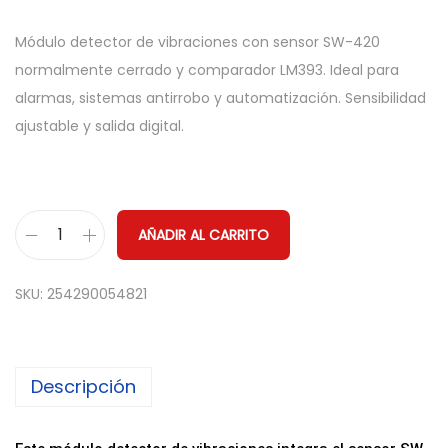
Módulo detector de vibraciones con sensor SW-420
normalmente cerrado y comparador LM393. Ideal para
alarmas, sistemas antirrobo y automatización. Sensibilidad
ajustable y salida digital.
AÑADIR AL CARRITO
M
ó
SKU:
254290054821
d
u
l
Descripción
o
S
e