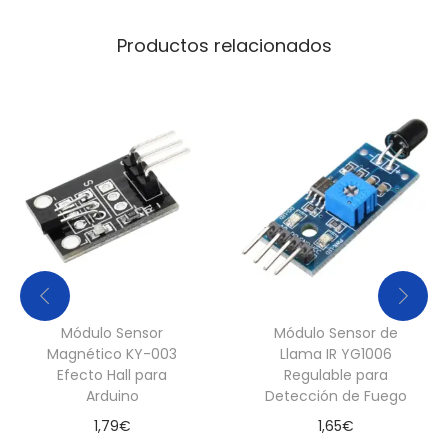
l
Productos relacionados
i
d
a
D
i
g
i
t
a
l
c
Módulo Sensor
Módulo Sensor de
Magnético KY-003
Llama IR YG1006
a
Efecto Hall para
Regulable para
n
Arduino
Detección de Fuego
t
1,79
€
1,65
€
i