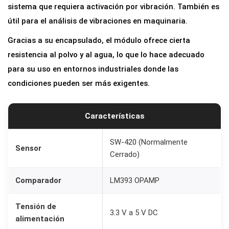
sistema que requiera activación por vibración. También es
W
útil para el análisis de vibraciones en maquinaria.
-
4
Gracias a su encapsulado, el módulo ofrece cierta
2
resistencia al polvo y al agua, lo que lo hace adecuado
0
para su uso en entornos industriales donde las
c
condiciones pueden ser más exigentes.
o
n
Características
L
M
SW-420 (Normalmente
Sensor
Cerrado)
3
9
Comparador
LM393 OPAMP
3
,
Tensión de
C
3.3 V a 5 V DC
alimentación
o