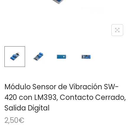
a
i
c
d
i
o
ó
n
Módulo Sensor de Vibración SW-
420 con LM393, Contacto Cerrado,
Salida Digital
2,50
€