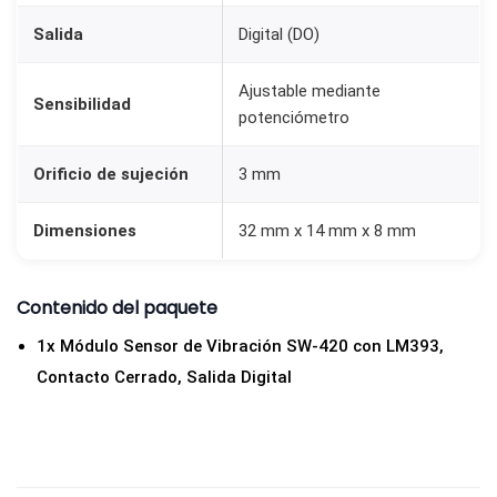
n
Salida
Digital (DO)
t
a
Ajustable mediante
Sensibilidad
potenciómetro
c
t
Orificio de sujeción
3 mm
o
C
Dimensiones
32 mm x 14 mm x 8 mm
e
r
r
Contenido del paquete
a
1x Módulo Sensor de Vibración SW-420 con LM393,
d
Contacto Cerrado, Salida Digital
o
,
S
a