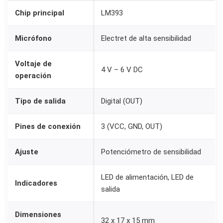
3
Chip principal
LM393
c
o
Micrófono
Electret de alta sensibilidad
n
M
Voltaje de
4 V – 6 V DC
operación
i
c
Tipo de salida
Digital (OUT)
r
ó
Pines de conexión
3 (VCC, GND, OUT)
f
o
Ajuste
Potenciómetro de sensibilidad
n
o
LED de alimentación, LED de
Indicadores
c
salida
a
Dimensiones
n
32 x 17 x 15 mm