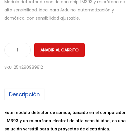
Módulo detector de sonido con chip LM393 y micrófono de
alta sensibilidad. Ideal para Arduino, automatización y
domótica, con sensibilidad ajustable.
AÑADIR AL CARRITO
M
ó
SKU:
254290989812
d
u
l
Descripción
o
D
e
Este módulo detector de sonido, basado en el comparador
t
LM393 y un micrófono electret de alta sensibilidad, es una
e
solución versátil para tus proyectos de electrónica.