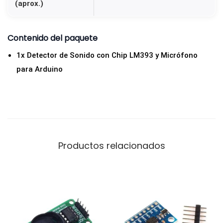
(aprox.)
t
i
d
Contenido del paquete
a
1x Detector de Sonido con Chip LM393 y Micrófono
d
para Arduino
Productos relacionados