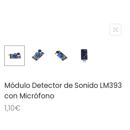
a
i
c
d
i
o
ó
n
Módulo Detector de Sonido LM393
con Micrófono
1,10
€