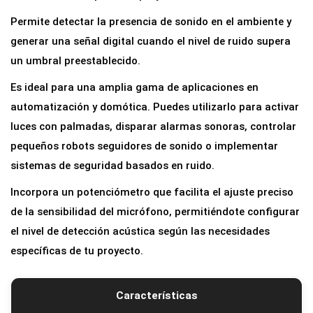
c
Permite detectar la presencia de sonido en el ambiente y
t
generar una señal digital cuando el nivel de ruido supera
o
un umbral preestablecido.
r
Es ideal para una amplia gama de aplicaciones en
d
automatización y domótica. Puedes utilizarlo para activar
e
luces con palmadas, disparar alarmas sonoras, controlar
S
pequeños robots seguidores de sonido o implementar
o
sistemas de seguridad basados en ruido.
n
i
Incorpora un potenciómetro que facilita el ajuste preciso
d
de la sensibilidad del micrófono, permitiéndote configurar
o
el nivel de detección acústica según las necesidades
L
específicas de tu proyecto.
M
3
Características
9