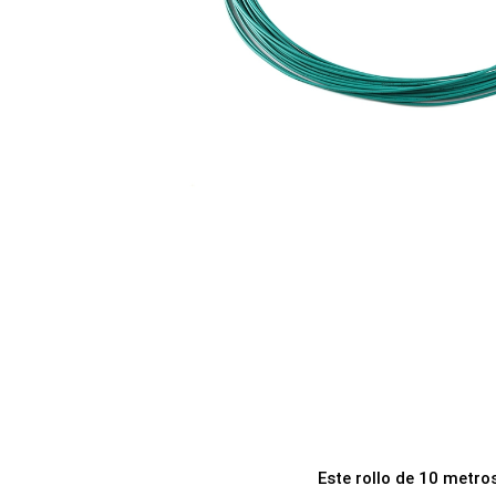
a
i
c
d
i
o
ó
n
Este rollo de 10 metros