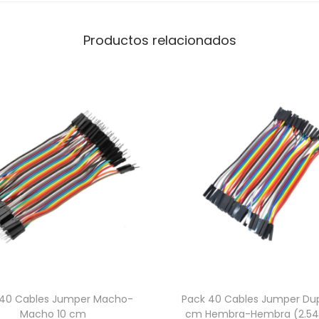
i
d
Productos relacionados
a
d
 40 Cables Jumper Macho-
Pack 40 Cables Jumper Dup
Macho 10 cm
cm Hembra-Hembra (2.5