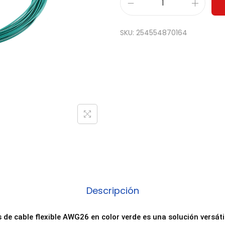
R
o
SKU:
254554870164
l
l
o
1
0
m
e
t
r
o
s
Descripción
C
a
 de cable flexible AWG26 en color verde es una solución versátil
b