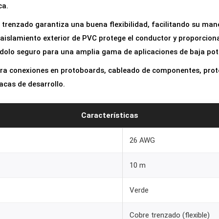
ca.
l
e
trenzado garantiza una buena flexibilidad, facilitando su mane
F
 aislamiento exterior de PVC protege el conductor y proporcio
l
ndolo seguro para una amplia gama de aplicaciones de baja pot
e
para conexiones en protoboards, cableado de componentes, prot
x
acas de desarrollo.
i
b
Características
l
e
26 AWG
t
r
10 m
e
n
Verde
z
a
Cobre trenzado (flexible)