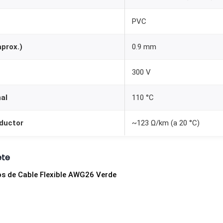
d
PVC
o
A
aprox.)
0.9 mm
W
G
300 V
2
6
al
110 °C
V
e
nductor
~123 Ω/km (a 20 °C)
r
d
ete
e
os de Cable Flexible AWG26 Verde
c
a
n
t