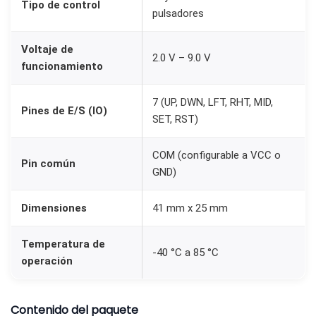
Tipo de control
pulsadores
Voltaje de
2.0 V – 9.0 V
funcionamiento
7 (UP, DWN, LFT, RHT, MID,
Pines de E/S (IO)
SET, RST)
COM (configurable a VCC o
Pin común
GND)
Dimensiones
41 mm x 25 mm
Temperatura de
-40 °C a 85 °C
operación
Contenido del paquete