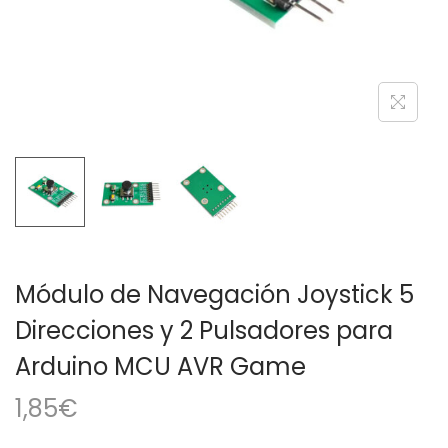
a
i
c
d
i
o
ó
n
Módulo de Navegación Joystick 5
Direcciones y 2 Pulsadores para
Arduino MCU AVR Game
1,85
€