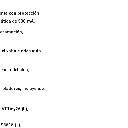
uenta con protección
mática de 500 mA.
rogramación,
 el voltaje adecuado
ncia del chip,
roladores, incluyendo:
 ATTiny26 (L),
S8515 (L),