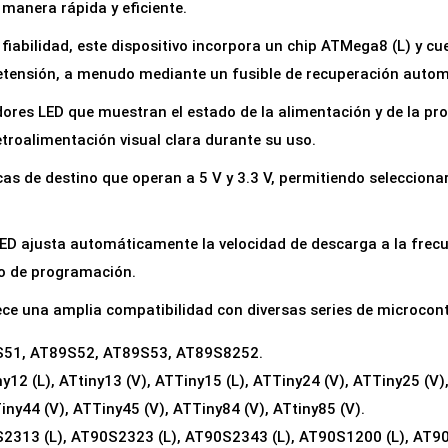
manera rápida y eficiente.
P
L
fiabilidad, este dispositivo incorpora un chip ATMega8 (L) y c
C
etensión, a menudo mediante un fusible de recuperación auto
-
dores LED que muestran el estado de la alimentación y de la p
0
troalimentación visual clara durante su uso.
1
as de destino que operan a 5 V y 3.3 V, permitiendo seleccionar
I
S
P
 ajusta automáticamente la velocidad de descarga a la frecue
p
o de programación.
a
ce una amplia compatibilidad con diversas series de microcont
r
51, AT89S52, AT89S53, AT89S8252.
a
12 (L), ATtiny13 (V), ATTiny15 (L), ATTiny24 (V), ATTiny25 (V),
M
iny44 (V), ATTiny45 (V), ATTiny84 (V), ATtiny85 (V).
i
313 (L), AT90S2323 (L), AT90S2343 (L), AT90S1200 (L), AT90
c