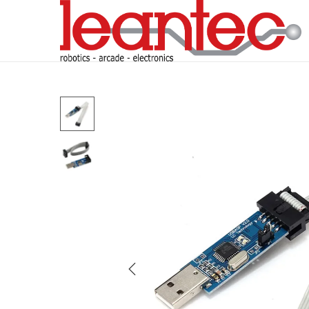
S
S
a
a
l
l
t
t
a
a
r
r
a
a
l
l
a
c
n
o
a
n
v
t
e
e
g
n