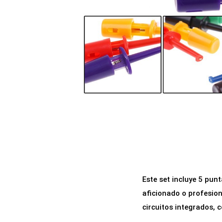
a
i
c
d
i
o
ó
n
Este set incluye 5 pun
aficionado o profesion
circuitos integrados, 