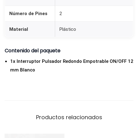
E
m
Número de Pines
2
p
Material
Plástico
o
t
r
Contenido del paquete
a
1x Interruptor Pulsador Redondo Empotrable ON/OFF 12
b
mm Blanco
l
e
O
N
/
Productos relacionados
O
F
F