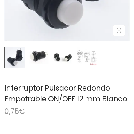
a
i
c
d
i
o
ó
n
Interruptor Pulsador Redondo
Empotrable ON/OFF 12 mm Blanco
0,75
€