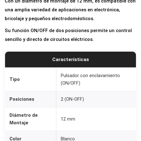
Con un diámetro de montaje de 12 mm, es compatible con
r
una amplia variedad de aplicaciones en electrónica,
P
bricolaje y pequeños electrodomésticos.
u
Su función ON/OFF de dos posiciones permite un control
l
sencillo y directo de circuitos eléctricos.
s
a
d
Características
o
r
Pulsador con enclavamiento
Tipo
(ON/OFF)
R
e
Posiciones
2 (ON-OFF)
d
o
Diámetro de
12 mm
n
Montaje
d
o
Color
Blanco