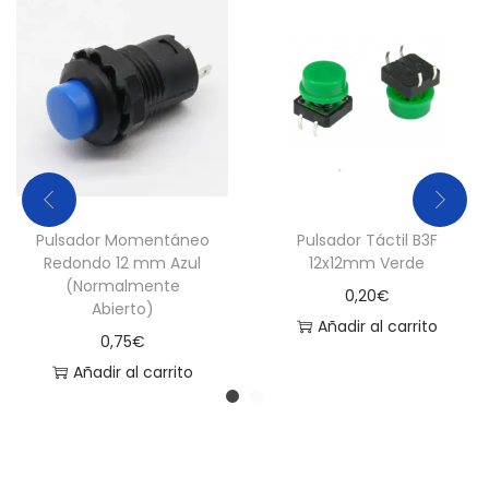
1
2
m
m
B
l
a
n
Pulsador Momentáneo
Pulsador Táctil B3F
c
Redondo 12 mm Azul
12x12mm Verde
(Normalmente
o
0,20
€
Abierto)
c
Añadir al carrito
0,75
€
a
Añadir al carrito
n
t
i
d