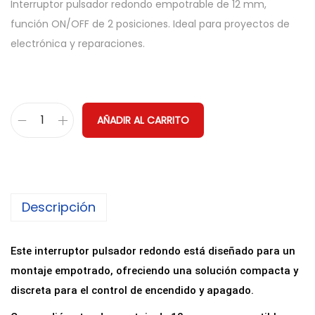
Interruptor pulsador redondo empotrable de 12 mm,
función ON/OFF de 2 posiciones. Ideal para proyectos de
electrónica y reparaciones.
AÑADIR AL CARRITO
I
n
t
e
Descripción
r
r
u
Este interruptor pulsador redondo está diseñado para un
p
montaje empotrado, ofreciendo una solución compacta y
t
discreta para el control de encendido y apagado.
o