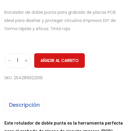
Rotulador de doble punta para grabado de placas PCB.
Ideal para diseñar y proteger circuitos impresos DIY de
forma rápida y eficaz. Tinta roja.
AÑADIR AL CARRITO
R
o
SKU:
254289922616
t
u
l
Descripción
a
d
o
Este rotulador de doble punta es la herramienta perfecta
r