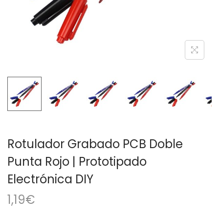
a
i
c
d
i
o
ó
n
Rotulador Grabado PCB Doble
Punta Rojo | Prototipado
Electrónica DIY
1,19
€