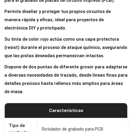
para el grabado de placas de circuito impreso (PCB).
G
Permite diseñar y proteger tus propios circuitos de
r
manera rápida y eficaz, ideal para proyectos de
a
electrónica DIY y prototipado.
b
Su tinta de color rojo actúa como una capa protectora
a
(resist) durante el proceso de ataque químico, asegurando
d
que las pistas deseadas permanezcan intactas.
o
P
Dispone de dos puntas de diferente grosor para adaptarse
C
a diversas necesidades de trazado, desde líneas finas para
B
detalles precisos hasta rellenos más amplios para áreas
D
de masa.
o
b
Características
l
e
Tipo de
Rotulador de grabado para PCB
P