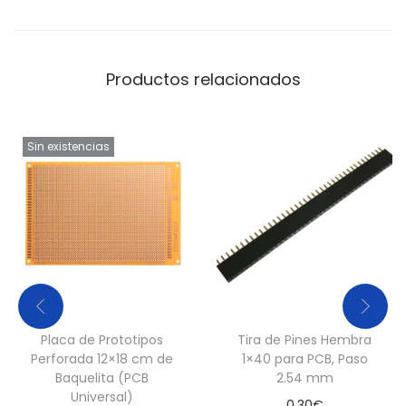
p
a
d
Productos relacionados
o
E
Sin existencias
l
e
c
t
r
ó
n
i
Placa de Prototipos
Tira de Pines Hembra
c
Perforada 12×18 cm de
1×40 para PCB, Paso
a
Baquelita (PCB
2.54 mm
Universal)
D
0,30
€