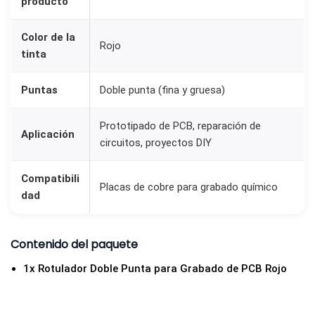
producto
u
n
Color de la
Rojo
tinta
t
a
Puntas
Doble punta (fina y gruesa)
R
o
Prototipado de PCB, reparación de
j
Aplicación
circuitos, proyectos DIY
o
|
Compatibili
Placas de cobre para grabado químico
P
dad
r
o
Contenido del paquete
t
1x Rotulador Doble Punta para Grabado de PCB Rojo
o
t
i