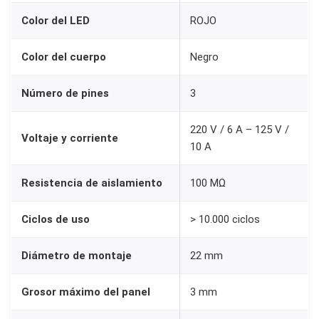
2
Color del LED
ROJO
m
m
Color del cuerpo
Negro
S
Número de pines
3
P
S
220 V / 6 A – 125 V /
T
Voltaje y corriente
10 A
c
o
Resistencia de aislamiento
100 MΩ
n
L
Ciclos de uso
> 10.000 ciclos
E
D
Diámetro de montaje
22 mm
R
Grosor máximo del panel
3 mm
o
j