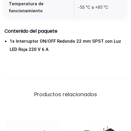
Temperatura de
o
-55 °C a +85 °C
funcionamiento
p
a
Contenido del paquete
r
a
1x Interruptor ON/OFF Redondo 22 mm SPST con Luz
P
LED Roja 220 V 6 A
a
n
e
l
2
Productos relacionados
2
0
V
6
A