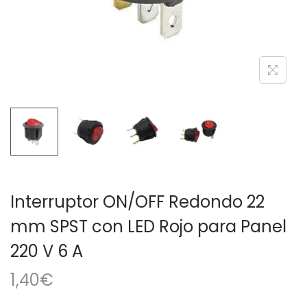
a
i
c
d
i
o
ó
n
Interruptor ON/OFF Redondo 22
mm SPST con LED Rojo para Panel
220 V 6 A
1,40
€