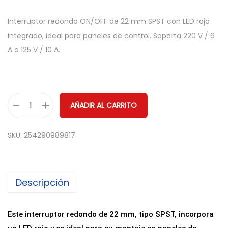
Interruptor redondo ON/OFF de 22 mm SPST con LED rojo
integrado, ideal para paneles de control. Soporta 220 V / 6
A o 125 V / 10 A.
AÑADIR AL CARRITO
I
n
SKU:
254290989817
t
e
r
Descripción
r
u
p
Este interruptor redondo de 22 mm, tipo SPST, incorpora
t