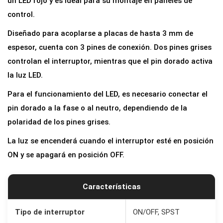
un LED rojo y es ideal para su montaje en paneles de
o
control.
r
Diseñado para acoplarse a placas de hasta 3 mm de
O
espesor, cuenta con 3 pines de conexión. Dos pines grises
N
controlan el interruptor, mientras que el pin dorado activa
/
la luz LED.
O
Para el funcionamiento del LED, es necesario conectar el
F
pin dorado a la fase o al neutro, dependiendo de la
F
polaridad de los pines grises.
R
e
La luz se encenderá cuando el interruptor esté en posición
d
ON y se apagará en posición OFF.
o
n
Características
d
o
Tipo de interruptor
ON/OFF, SPST
2