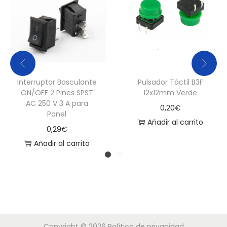
c
a
n
t
i
Interruptor Basculante
Pulsador Táctil B3F
d
ON/OFF 2 Pines SPST
12x12mm Verde
a
AC 250 V 3 A para
0,20
€
d
Panel
Añadir al carrito
0,29
€
Añadir al carrito
Copyright © 2026
Política de privacidad