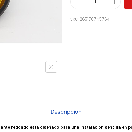
I
n
SKU:
265176745764
t
e
r
r
u
p
t
o
r
B
a
Descripción
s
c
lante redondo está diseñado para una instalación sencilla en p
u