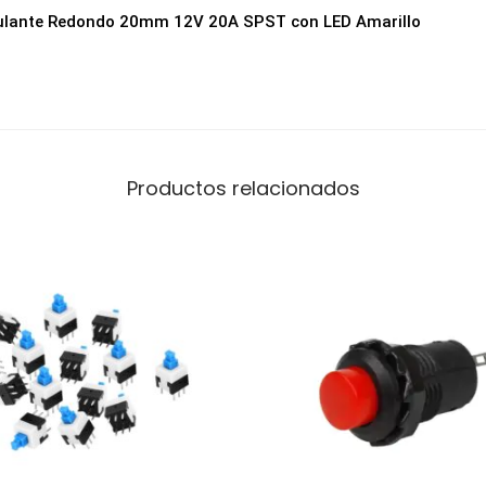
A
culante Redondo 20mm 12V 20A SPST con LED Amarillo
m
a
r
i
l
Productos relacionados
l
o
c
a
n
t
i
d
a
d