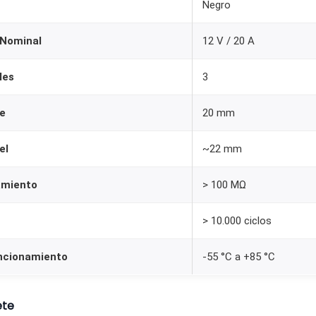
Negro
1
2
 Nominal
12 V / 20 A
V
2
les
3
0
A
e
20 mm
S
el
~22 mm
P
S
amiento
> 100 MΩ
T
c
> 10.000 ciclos
o
n
ncionamiento
-55 °C a +85 °C
L
E
ete
D