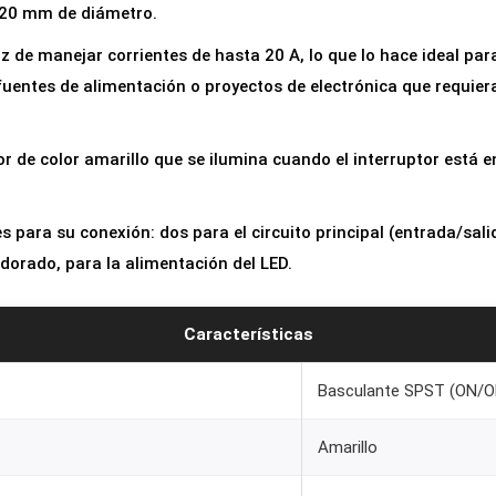
e 20 mm de diámetro.
l
a
z de manejar corrientes de hasta 20 A, lo que lo hace ideal par
n
fuentes de alimentación o proyectos de electrónica que requi
t
e
or de color amarillo que se ilumina cuando el interruptor está e
R
e
 para su conexión: dos para el circuito principal (entrada/salid
d
dorado, para la alimentación del LED.
o
n
d
Características
o
Basculante SPST (ON/O
2
0
Amarillo
m
m