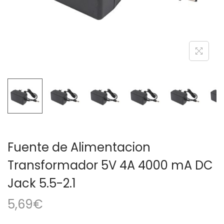
a
i
c
d
i
o
ó
n
Fuente de Alimentacion
Transformador 5V 4A 4000 mA DC
Jack 5.5-2.1
5,69
€