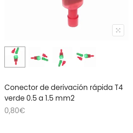
a
i
c
d
i
o
ó
n
Conector de derivación rápida T4
verde 0.5 a 1.5 mm2
0,80
€