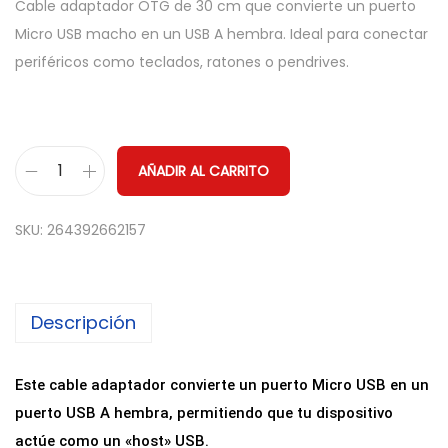
Cable adaptador OTG de 30 cm que convierte un puerto
Micro USB macho en un USB A hembra. Ideal para conectar
periféricos como teclados, ratones o pendrives.
AÑADIR AL CARRITO
C
a
SKU:
264392662157
b
l
e
Descripción
a
l
a
Este cable adaptador convierte un puerto Micro USB en un
r
puerto USB A hembra, permitiendo que tu dispositivo
g
actúe como un «host» USB.