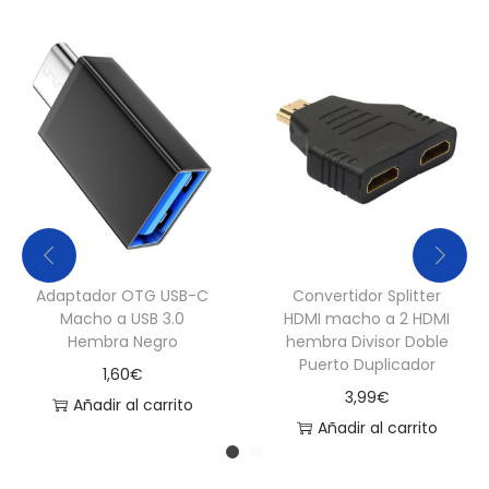
c
a
n
t
i
d
a
d
Adaptador OTG USB-C
Convertidor Splitter
Macho a USB 3.0
HDMI macho a 2 HDMI
Hembra Negro
hembra Divisor Doble
Puerto Duplicador
1,60
€
3,99
€
Añadir al carrito
Añadir al carrito