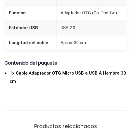
o
a
Función
Adaptador OTG (On-The-Go)
U
Estándar USB
USB 2.0
S
B
Longitud del cable
Aprox. 30 cm
A
h
e
Contenido del paquete
m
1x Cable Adaptador OTG Micro USB a USB A Hembra 30
b
cm
r
a
3
0
c
Productos relacionados
m