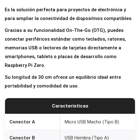
a
Es la solución perfecta para proyectos de electrónica y
d
para ampliar la conectividad de dispositivos compatibles.
o
Gracias a su funcionalidad On-The-Go (OTG), puedes
r
conectar periféricos estándar como teclados, ratones,
M
memorias USB o lectores de tarjetas directamente a
i
smartphones, tablets o placas de desarrollo como
c
Raspberry Pi Zero.
r
o
Su longitud de 30 cm ofrece un equilibrio ideal entre
U
portabilidad y comodidad de uso.
S
B
Características
m
a
Conector A
Micro USB Macho (Tipo B)
c
h
Conector B
USB Hembra (Tipo A)