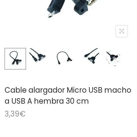
a
i
c
d
i
o
ó
n
Cable alargador Micro USB macho
a USB A hembra 30 cm
3,39
€