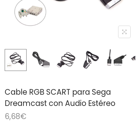
a
i
c
d
i
o
ó
n
Cable RGB SCART para Sega
Dreamcast con Audio Estéreo
6,68
€