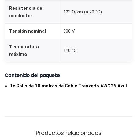
n
Resistencia del
z
123 Ω/km (a 20 °C)
conductor
a
d
Tensión nominal
300 V
o
A
Temperatura
110 °C
W
máxima
G
2
Contenido del paquete
6
1x Rollo de 10 metros de Cable Trenzado AWG26 Azul
A
z
u
l
c
a
Productos relacionados