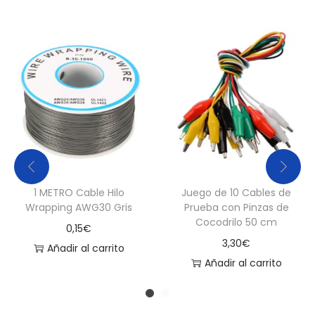
n
t
i
d
a
d
1 METRO Cable Hilo
Juego de 10 Cables de
Wrapping AWG30 Gris
Prueba con Pinzas de
Cocodrilo 50 cm
0,15
€
3,30
€
Añadir al carrito
Añadir al carrito