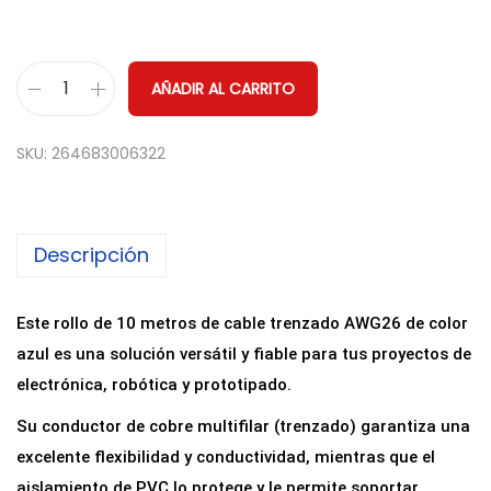
AÑADIR AL CARRITO
R
o
SKU:
264683006322
l
l
o
Descripción
1
0
m
Este rollo de 10 metros de cable trenzado AWG26 de color
e
azul es una solución versátil y fiable para tus proyectos de
t
electrónica, robótica y prototipado.
r
Su conductor de cobre multifilar (trenzado) garantiza una
o
excelente flexibilidad y conductividad, mientras que el
s
aislamiento de PVC lo protege y le permite soportar