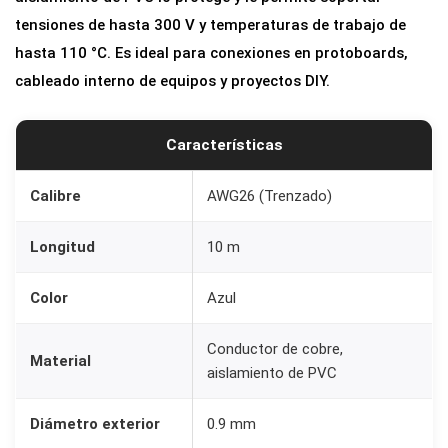
C
tensiones de hasta 300 V y temperaturas de trabajo de
a
hasta 110 °C. Es ideal para conexiones en protoboards,
b
cableado interno de equipos y proyectos DIY.
l
e
Características
F
l
Calibre
AWG26 (Trenzado)
e
x
Longitud
10 m
i
b
Color
Azul
l
e
Conductor de cobre,
Material
t
aislamiento de PVC
r
Diámetro exterior
0.9 mm
e