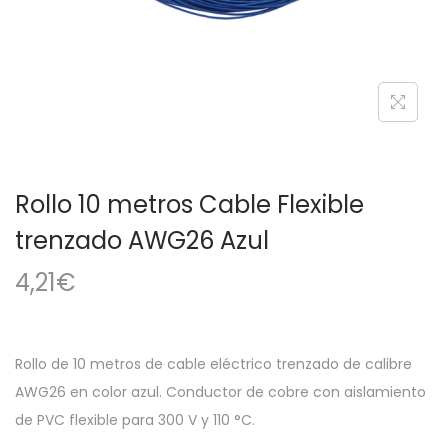
a
i
c
d
i
o
ó
n
Rollo 10 metros Cable Flexible
trenzado AWG26 Azul
4,21
€
Rollo de 10 metros de cable eléctrico trenzado de calibre
AWG26 en color azul. Conductor de cobre con aislamiento
de PVC flexible para 300 V y 110 °C.