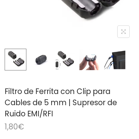
a
i
c
d
i
o
ó
n
Filtro de Ferrita con Clip para
Cables de 5 mm | Supresor de
Ruido EMI/RFI
1,80
€