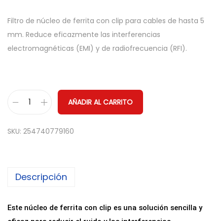
Filtro de núcleo de ferrita con clip para cables de hasta 5
mm. Reduce eficazmente las interferencias
electromagnéticas (EMI) y de radiofrecuencia (RFI).
AÑADIR AL CARRITO
F
i
SKU:
254740779160
l
t
r
Descripción
o
d
e
Este núcleo de ferrita con clip es una solución sencilla y
F