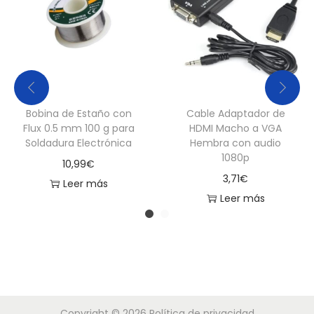
r
e
s
o
r
Bobina de Estaño con
Cable Adaptador de
d
Flux 0.5 mm 100 g para
HDMI Macho a VGA
e
Soldadura Electrónica
Hembra con audio
R
1080p
10,99
€
u
3,71
€
Leer más
i
Leer más
d
o
E
M
I
/
Copyright © 2026
Política de privacidad