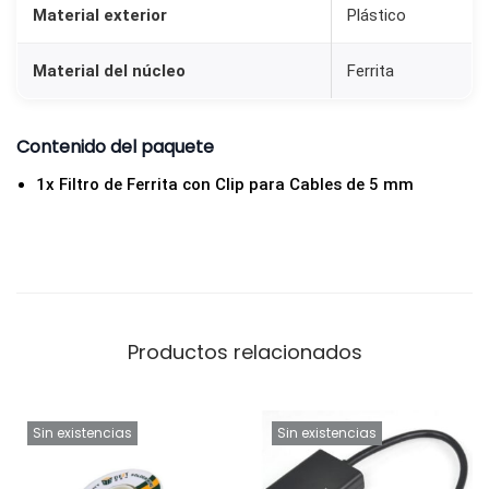
Material exterior
Plástico
a
C
Material del núcleo
Ferrita
a
b
Contenido del paquete
l
e
1x Filtro de Ferrita con Clip para Cables de 5 mm
s
d
e
5
m
Productos relacionados
m
|
S
Sin existencias
Sin existencias
u
p