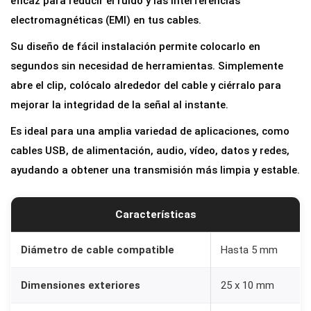
eficaz para reducir el ruido y las interferencias
e
electromagnéticas (EMI) en tus cables.
r
Su diseño de fácil instalación permite colocarlo en
r
segundos sin necesidad de herramientas. Simplemente
i
abre el clip, colócalo alrededor del cable y ciérralo para
t
mejorar la integridad de la señal al instante.
a
Es ideal para una amplia variedad de aplicaciones, como
c
cables USB, de alimentación, audio, vídeo, datos y redes,
o
ayudando a obtener una transmisión más limpia y estable.
n
C
l
Características
i
p
Diámetro de cable compatible
Hasta 5 mm
p
Dimensiones exteriores
25 x 10 mm
a
r