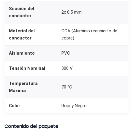
l
Sección del
2x 0.5 mm
o
conductor
2
Material del
CCA (Aluminio recubierto de
x
conductor
cobre)
0
.
Aislamiento
PVC
5
m
Tensión Nominal
300 V
m
C
Temperatura
70 °C
C
Máxima
A
Color
Rojo y Negro
R
o
j
Contenido del paquete
o