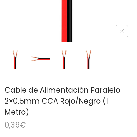
a
i
c
d
i
o
ó
n
Cable de Alimentación Paralelo
2×0.5mm CCA Rojo/Negro (1
Metro)
0,39
€