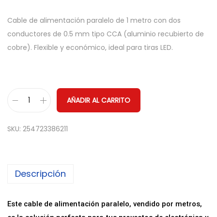
Cable de alimentación paralelo de 1 metro con dos
conductores de 0.5 mm tipo CCA (aluminio recubierto de
cobre). Flexible y económico, ideal para tiras LED.
AÑADIR AL CARRITO
C
a
SKU:
254723386211
b
l
e
Descripción
d
e
A
Este cable de alimentación paralelo, vendido por metros,
l