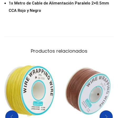
1x Metro de Cable de Alimentación Paralelo 2×0.5mm
/
CCA Rojo y Negro
N
e
g
r
o
Productos relacionados
(
1
M
e
t
r
o
)
c
a