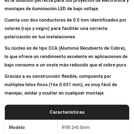
es la solución perfecta para tus proyectos de electrónica y
i
montajes de iluminación LED de bajo voltaje.
m
Cuenta con dos conductores de 0.5 mm identificados por
e
colores (rojo y negro) para facilitar una correcta
n
polarización en tus instalaciones.
t
Su núcleo es de tipo CCA (Aluminio Recubierto de Cobre),
a
lo que ofrece un rendimiento excelente en aplicaciones de
c
bajo consumo a un coste más reducido que el cobre puro.
i
ó
Gracias a su construcción flexible, compuesta por
n
múltiples hilos finos (16x 0.031 mm), es muy fácil de
P
manejar, soldar y ocultar en cualquier montaje.
a
r
Características
a
l
Modelo
RVB 2×0.5mm
e