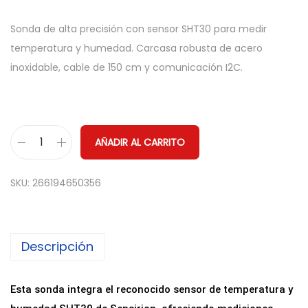
Sonda de alta precisión con sensor SHT30 para medir
temperatura y humedad. Carcasa robusta de acero
inoxidable, cable de 150 cm y comunicación I2C.
AÑADIR AL CARRITO
S
o
SKU:
266194650356
n
d
a
Descripción
d
e
T
Esta sonda integra el reconocido sensor de temperatura y
e