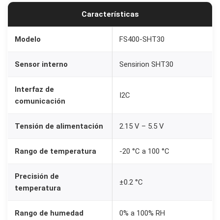
d
Características
F
S
Modelo
FS400-SHT30
4
Sensor interno
Sensirion SHT30
0
0
Interfaz de
c
I2C
comunicación
o
n
Tensión de alimentación
2.15 V – 5.5 V
S
e
Rango de temperatura
-20 °C a 100 °C
n
s
Precisión de
±0.2 °C
temperatura
o
r
Rango de humedad
0% a 100% RH
S