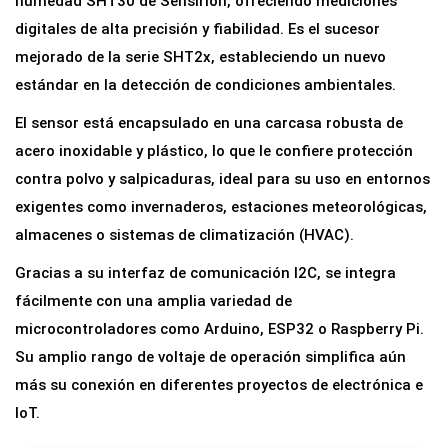
humedad SHT30 de Sensirion, ofreciendo mediciones
m
digitales de alta precisión y fiabilidad. Es el sucesor
p
mejorado de la serie SHT2x, estableciendo un nuevo
e
estándar en la detección de condiciones ambientales.
r
El sensor está encapsulado en una carcasa robusta de
a
acero inoxidable y plástico, lo que le confiere protección
t
contra polvo y salpicaduras, ideal para su uso en entornos
u
exigentes como invernaderos, estaciones meteorológicas,
r
almacenes o sistemas de climatización (HVAC).
a
Gracias a su interfaz de comunicación I2C, se integra
y
fácilmente con una amplia variedad de
H
microcontroladores como Arduino, ESP32 o Raspberry Pi.
u
Su amplio rango de voltaje de operación simplifica aún
m
más su conexión en diferentes proyectos de electrónica e
e
IoT.
d
a