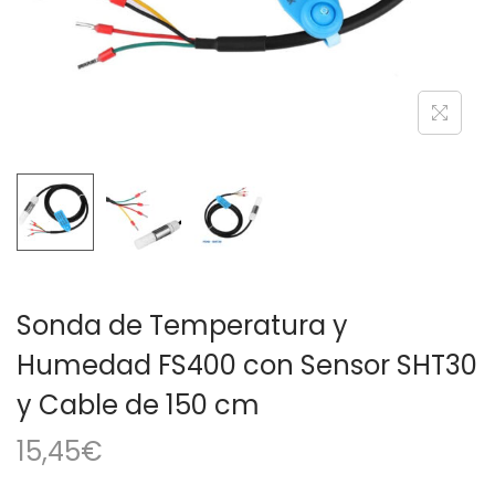
a
i
c
d
i
o
ó
n
Sonda de Temperatura y
Humedad FS400 con Sensor SHT30
y Cable de 150 cm
15,45
€