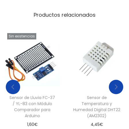
m
Productos relacionados
c
a
n
Sin existencias
t
i
d
a
d
Sensor de Lluvia FC-37
Sensor de
/ YL-83 con Módulo
Temperatura y
Comparador para
Humedad Digital DHT22
Arduino
(AM2302)
1,60
€
4,45
€