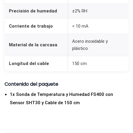
H
Precisión de humedad
±2% RH
T
3
Corriente de trabajo
< 10 mA
0
y
Acero inoxidable y
Material de la carcasa
C
plástico
a
Longitud del cable
150 cm
b
l
e
Contenido del paquete
d
1x Sonda de Temperatura y Humedad FS400 con
e
Sensor SHT30 y Cable de 150 cm
1
5
0
c