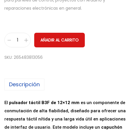
para paneles de control, proyectos con Arduino y
reparaciones electrónicas en general.
AÑADIR AL CARRITO
P
u
SKU:
265483813056
l
s
a
Descripción
d
o
r
El
pulsador táctil B3F de 12×12 mm
es un componente de
T
conmutación de alta fiabilidad, diseñado para ofrecer una
á
respuesta táctil nítida y una larga vida útil en aplicaciones
c
de interfaz de usuario. Este modelo incluye un
capuchón