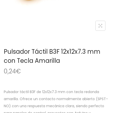
a
i
c
d
i
o
ó
n
Pulsador Táctil B3F 12x12x7.3 mm
con Tecla Amarilla
0,24
€
Pulsador táctil B3F de 12x12x7.3 mm con tecla redonda
amarilla. Ofrece un contacto normalmente abierto (SPST-
NO) con una respuesta mecánica clara, siendo perfecto