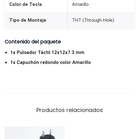
a
Color de Tecla
Amarillo
c
a
Tipo de Montaje
THT (Through-Hole)
n
t
Contenido del paquete
i
1x Pulsador Táctil 12x12x7.3 mm
d
1x Capuchón redondo color Amarillo
a
d
Productos relacionados