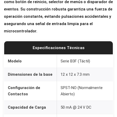
como botón de reinicio, selector de menús o disparador de
m
eventos. Su construcción robusta garantiza una fuerza de
c
operación constante, evitando pulsaciones accidentales y
o
asegurando una señal de entrada limpia para el
n
microcontrolador.
T
e
c
Especificaciones Técnicas
l
a
Modelo
Serie B3F (Táctil)
A
Dimensiones de la base
12 x 12 x 7.3 mm
m
a
Configuración de
SPST-NO (Normalmente
r
Contactos
Abierto)
i
l
Capacidad de Carga
50 mA @ 24 V DC
l