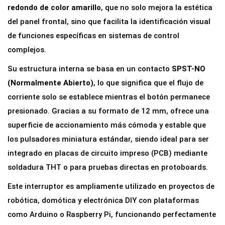
t
redondo de color amarillo
, que no solo mejora la estética
i
del panel frontal, sino que facilita la identificación visual
l
de funciones específicas en sistemas de control
B
complejos.
3
Su estructura interna se basa en un contacto
SPST-NO
F
(Normalmente Abierto)
, lo que significa que el flujo de
1
corriente solo se establece mientras el botón permanece
2
presionado. Gracias a su formato de 12 mm, ofrece una
x
superficie de accionamiento más cómoda y estable que
1
los pulsadores miniatura estándar, siendo ideal para ser
2
integrado en placas de circuito impreso (PCB) mediante
x
soldadura THT o para pruebas directas en protoboards.
7
Este interruptor es ampliamente utilizado en proyectos de
.
robótica, domótica y electrónica DIY con plataformas
3
como Arduino o Raspberry Pi, funcionando perfectamente
m