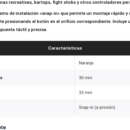
as recreativas, bartops, fight sticks y otros controladores pe
m
m
mo de instalación «snap-in» que permite un montaje rápido y 
p
e presionando el botón en el orificio correspondiente. Incluye 
a
puesta táctil y precisa.
r
a
Características
R
e
Naranja
c
je
30 mm
r
e
33 mm
a
t
Snap-in (a presión)
i
v
ete
a