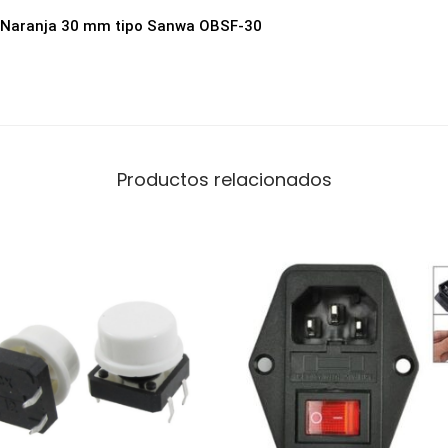
s
 Naranja 30 mm tipo Sanwa OBSF-30
y
B
a
r
t
Productos relacionados
o
p
s
N
a
r
a
n
j
a