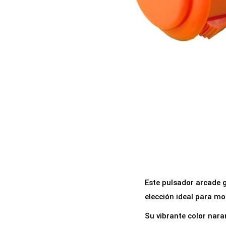
a
i
c
d
i
o
ó
n
Este pulsador arcade 
elección ideal para mo
Su vibrante color nar