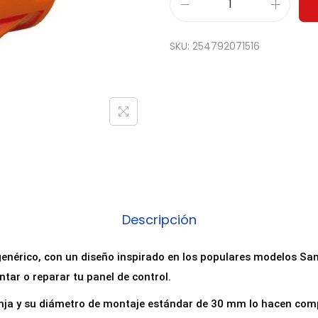
P
u
SKU:
254792071516
l
s
a
d
o
r
A
r
c
Descripción
a
d
genérico, con un diseño inspirado en los populares modelos Sa
e
ntar o reparar tu panel de control.
3
anja y su diámetro de montaje estándar de 30 mm lo hacen com
0