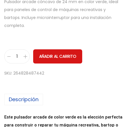
Pulsador arcade cóncavo de 24 mm en color verde, ideal
para paneles de control de máquinas recreativas y
bartops. Incluye microinterruptor para una instalación
completa.
AÑADIR AL CARRITO
P
u
SKU:
264828487442
l
s
a
Descripción
d
o
r
Este pulsador arcade de color verde es la elección perfecta
A
para construir o reparar tu máquina recreativa, bartop o