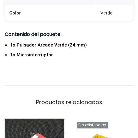
r
Color
Verde
a
B
a
Contenido del paquete
r
1x Pulsador Arcade Verde (24 mm)
t
1x Microinterruptor
o
p
y
R
e
c
Productos relacionados
r
e
Sin existencias
a
t