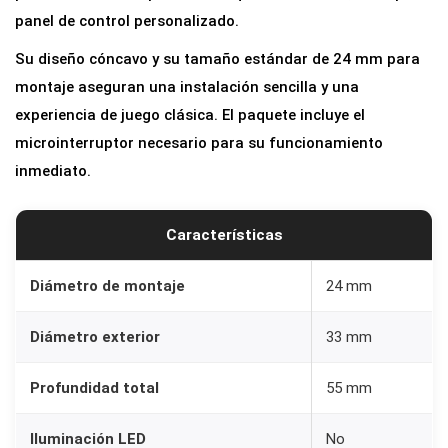
r
panel de control personalizado.
c
Su diseño cóncavo y su tamaño estándar de 24 mm para
a
montaje aseguran una instalación sencilla y una
d
experiencia de juego clásica. El paquete incluye el
e
microinterruptor necesario para su funcionamiento
V
inmediato.
e
r
Características
d
e
Diámetro de montaje
24 mm
2
4
Diámetro exterior
33 mm
m
m
Profundidad total
55 mm
p
a
Iluminación LED
No