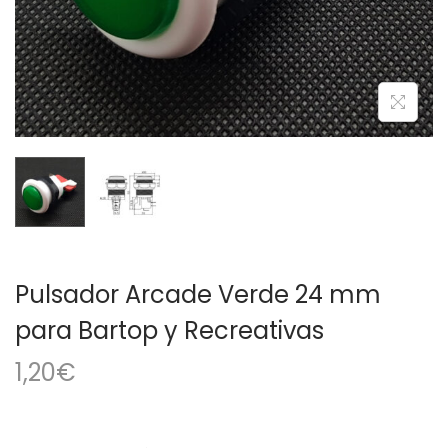
a
i
c
d
i
o
ó
n
Pulsador Arcade Verde 24 mm
para Bartop y Recreativas
1,20
€