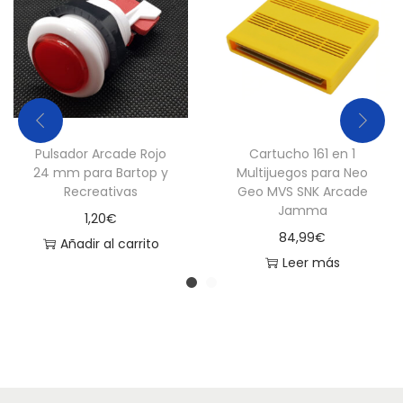
i
v
a
s
c
a
Pulsador Arcade Rojo
Cartucho 161 en 1
n
24 mm para Bartop y
Multijuegos para Neo
t
Recreativas
Geo MVS SNK Arcade
Jamma
i
1,20
€
84,99
€
d
Añadir al carrito
Leer más
a
d