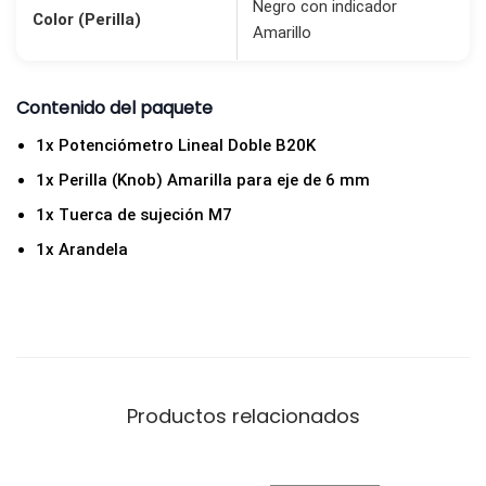
Negro con indicador
A
Color (Perilla)
Amarillo
m
a
Contenido del paquete
r
i
1x Potenciómetro Lineal Doble B20K
l
1x Perilla (Knob) Amarilla para eje de 6 mm
l
1x Tuerca de sujeción M7
o
1x Arandela
c
a
n
t
i
d
Productos relacionados
a
d