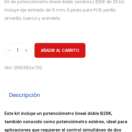
Kit de potenciómetro lineal doble (estéreo) B20K de 20 kΩ.
Incluye eje estriado de 6 mm, 6 pines para PCB, perilla
amarilla, tuerca y arandela.
AÑADIR AL CARRITO
P
o
SKU:
255531524702
t
e
n
Descripción
c
i
ó
Este kit incluye un potenciómetro lineal doble B20K,
m
también conocido como potenciómetro estéreo, ideal para
e
aplicaciones que requieren el control simultáneo de dos