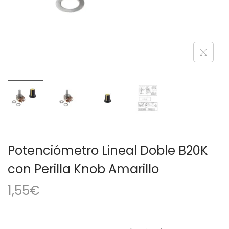
a
i
c
d
i
o
ó
n
Potenciómetro Lineal Doble B20K
con Perilla Knob Amarillo
1,55
€