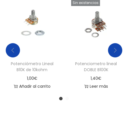
Sin existencias
Potenciómetro Lineal
Potenciometro lineal
B10K de 10kohm
DOBLE B100K
1,00
€
1,40
€
Añadir al carrito
Leer más