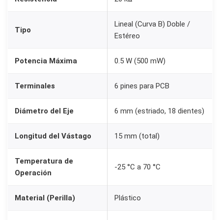
0
K
Lineal (Curva B) Doble /
Tipo
c
Estéreo
o
Potencia Máxima
0.5 W (500 mW)
n
P
Terminales
6 pines para PCB
e
r
Diámetro del Eje
6 mm (estriado, 18 dientes)
i
l
Longitud del Vástago
15 mm (total)
l
a
Temperatura de
-25 °C a 70 °C
K
Operación
n
Material (Perilla)
Plástico
o
b