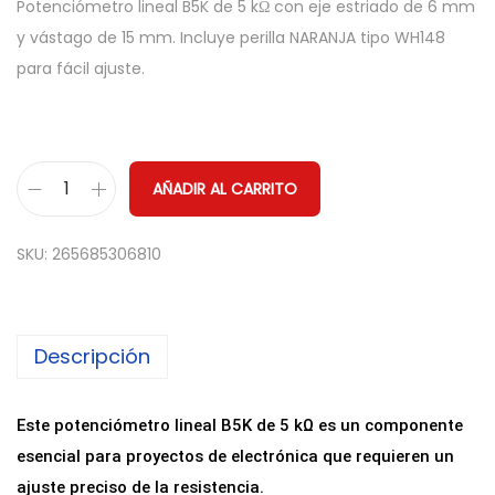
Potenciómetro lineal B5K de 5 kΩ con eje estriado de 6 mm
y vástago de 15 mm. Incluye perilla NARANJA tipo WH148
para fácil ajuste.
AÑADIR AL CARRITO
P
o
SKU:
265685306810
t
e
n
Descripción
c
i
o
Este potenciómetro lineal B5K de 5 kΩ es un componente
m
esencial para proyectos de electrónica que requieren un
e
ajuste preciso de la resistencia.