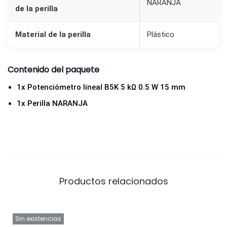
NARANJA
R
de la perilla
A
Material de la perilla
Plástico
N
J
A
Contenido del paquete
c
1x Potenciómetro lineal B5K 5 kΩ 0.5 W 15 mm
a
1x Perilla NARANJA
n
t
i
d
a
d
Productos relacionados
Sin existencias