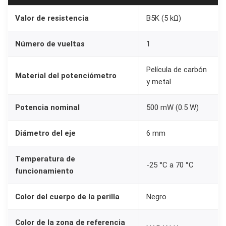
m
Valor de resistencia
B5K (5 kΩ)
m
+
Número de vueltas
1
P
e
Película de carbón
Material del potenciómetro
r
y metal
i
l
Potencia nominal
500 mW (0.5 W)
l
Diámetro del eje
6 mm
a
K
Temperatura de
n
-25 °C a 70 °C
funcionamiento
o
b
Color del cuerpo de la perilla
Negro
N
A
Color de la zona de referencia