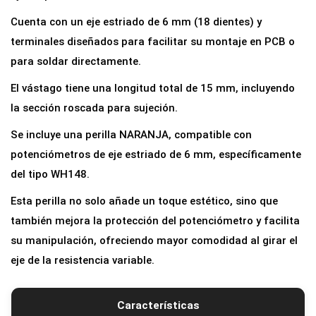
t
Cuenta con un eje estriado de 6 mm (18 dientes) y
r
terminales diseñados para facilitar su montaje en PCB o
o
para soldar directamente.
B
El vástago tiene una longitud total de 15 mm, incluyendo
5
la sección roscada para sujeción.
K
l
Se incluye una perilla NARANJA, compatible con
i
potenciómetros de eje estriado de 6 mm, específicamente
n
del tipo WH148.
e
Esta perilla no solo añade un toque estético, sino que
a
también mejora la protección del potenciómetro y facilita
l
su manipulación, ofreciendo mayor comodidad al girar el
5
eje de la resistencia variable.
k
1
Características
5