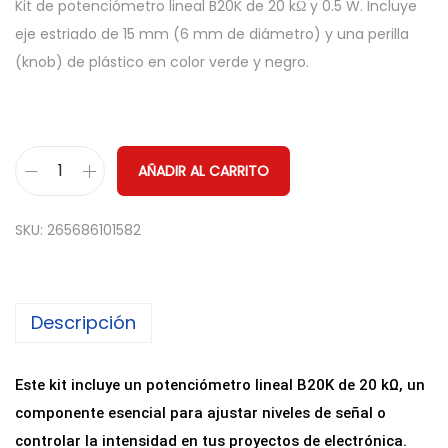
Kit de potenciómetro lineal B20K de 20 kΩ y 0.5 W. Incluye
eje estriado de 15 mm (6 mm de diámetro) y una perilla
(knob) de plástico en color verde y negro.
AÑADIR AL CARRITO
P
o
SKU:
265686101582
t
e
n
Descripción
c
i
o
Este kit incluye un potenciómetro lineal B20K de 20 kΩ, un
m
componente esencial para ajustar niveles de señal o
e
controlar la intensidad en tus proyectos de electrónica.