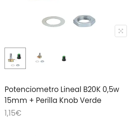
a
i
c
d
i
o
ó
n
Potenciometro Lineal B20K 0,5w
15mm + Perilla Knob Verde
1,15
€