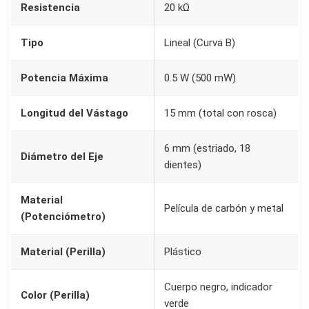
Resistencia
20 kΩ
w
1
Tipo
Lineal (Curva B)
5
m
Potencia Máxima
0.5 W (500 mW)
m
+
Longitud del Vástago
15 mm (total con rosca)
P
e
6 mm (estriado, 18
Diámetro del Eje
r
dientes)
i
Material
l
Película de carbón y metal
(Potenciómetro)
l
a
Material (Perilla)
Plástico
K
n
Cuerpo negro, indicador
Color (Perilla)
o
verde