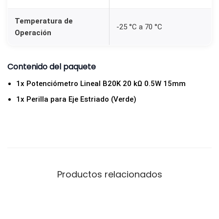
b
V
Temperatura de
-25 °C a 70 °C
Operación
e
r
d
Contenido del paquete
e
1x Potenciómetro Lineal B20K 20 kΩ 0.5W 15mm
c
1x Perilla para Eje Estriado (Verde)
a
n
t
i
d
a
Productos relacionados
d