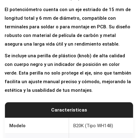
t
El potenciómetro cuenta con un eje estriado de 15 mm de
r
longitud total y 6 mm de diámetro, compatible con
o
terminales para soldar o para montaje en PCB. Su diseño
L
robusto con material de película de carbón y metal
i
asegura una larga vida útil y un rendimiento estable.
n
Se incluye una perilla de plástico (knob) de alta calidad
e
con cuerpo negro y un indicador de posición en color
a
verde. Esta perilla no solo protege el eje, sino que también
l
facilita un ajuste manual preciso y cómodo, mejorando la
B
estética y la usabilidad de tus montajes.
2
0
K
Características
0
,
Modelo
B20K (Tipo WH148)
5