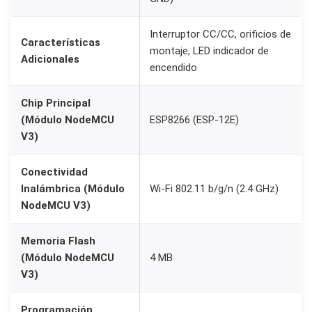
o
Interruptor CC/CC, orificios de
n
Características
montaje, LED indicador de
e
Adicionales
encendido
c
t
Chip Principal
o
(Módulo NodeMCU
ESP8266 (ESP-12E)
r
V3)
D
C
Conectividad
Inalámbrica (Módulo
Wi-Fi 802.11 b/g/n (2.4 GHz)
c
NodeMCU V3)
a
n
Memoria Flash
t
(Módulo NodeMCU
4 MB
i
V3)
d
a
Programación