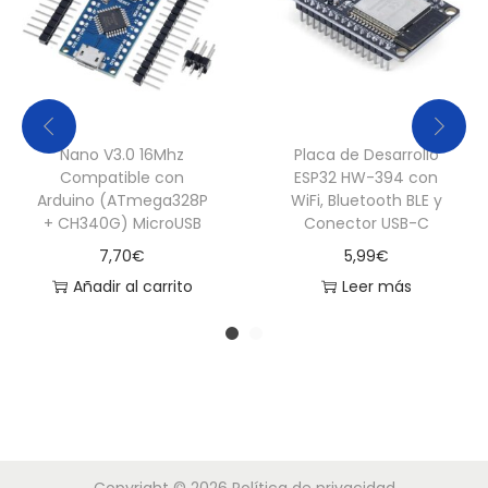
Nano V3.0 16Mhz
Placa de Desarrollo
Compatible con
ESP32 HW-394 con
Arduino (ATmega328P
WiFi, Bluetooth BLE y
+ CH340G) MicroUSB
Conector USB-C
7,70
€
5,99
€
Añadir al carrito
Leer más