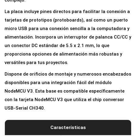
complejo.
l
La placa incluye pines directos para facilitar la conexión a
l
tarjetas de prototipos (protoboards), así como un puerto
o
micro USB para una conexión sencilla a la computadora y
p
alimentación. Incorpora un interruptor de palanca CC/CC y
a
un conector DC estándar de 5.5 x 2.1 mm, lo que
r
proporciona opciones de alimentación más robustas y
a
versátiles para tus proyectos.
N
Dispone de orificios de montaje y numerosos encabezados
o
disponibles para una integración fácil del módulo
d
NodeMCU V3. Esta base es compatible específicamente
e
con la tarjeta NodeMCU V3 que utiliza el chip conversor
M
USB-Serial CH340.
C
U
V
Características
3