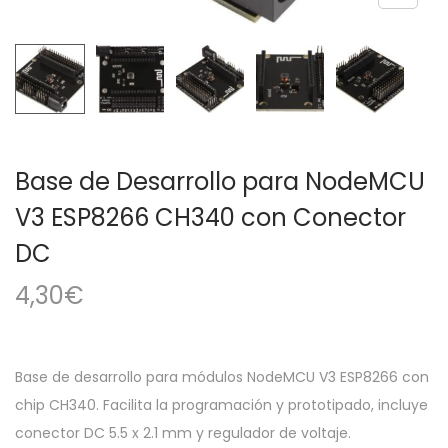
a
i
c
d
i
o
ó
n
Base de Desarrollo para NodeMCU
V3 ESP8266 CH340 con Conector
DC
4,30
€
Base de desarrollo para módulos NodeMCU V3 ESP8266 con
chip CH340. Facilita la programación y prototipado, incluye
conector DC 5.5 x 2.1 mm y regulador de voltaje.