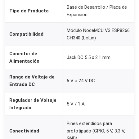
E
Base de Desarrollo / Placa de
Tipo de Producto
Expansión
S
P
Módulo NodeMCU V3 ESP8266
8
Compatibilidad
CH340 (LoLin)
2
6
Conector de
Jack DC 5.5 x 2.1 mm
6
Alimentación
C
H
Rango de Voltaje de
6 V a 24 V DC
Entrada DC
3
4
Regulador de Voltaje
0
5 V / 1 A
Integrado
c
o
Pines extendidos para
n
Conectividad
prototipado (GPIO, 5 V, 3.3 V,
C
GND)