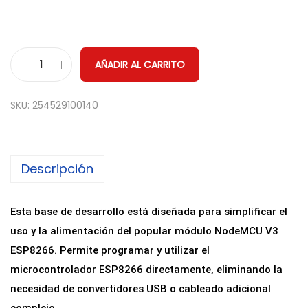
AÑADIR AL CARRITO
B
a
SKU:
254529100140
s
e
d
Descripción
e
D
e
Esta base de desarrollo está diseñada para simplificar el
s
uso y la alimentación del popular módulo NodeMCU V3
a
ESP8266. Permite programar y utilizar el
r
microcontrolador ESP8266 directamente, eliminando la
r
necesidad de convertidores USB o cableado adicional
o