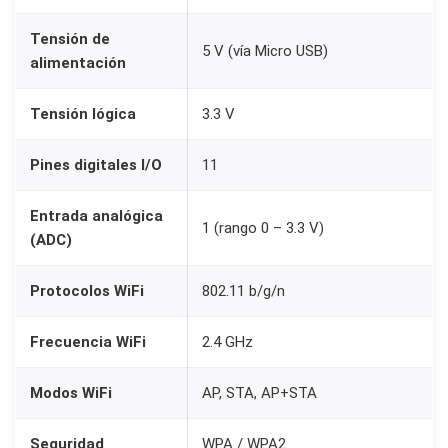
i
Tensión de
E
5 V (vía Micro USB)
alimentación
S
P
Tensión lógica
3.3 V
8
2
Pines digitales I/O
11
6
6
Entrada analógica
1 (rango 0 – 3.3 V)
N
(ADC)
o
Protocolos WiFi
802.11 b/g/n
d
e
Frecuencia WiFi
2.4 GHz
M
C
Modos WiFi
AP, STA, AP+STA
U
c
Seguridad
WPA / WPA2