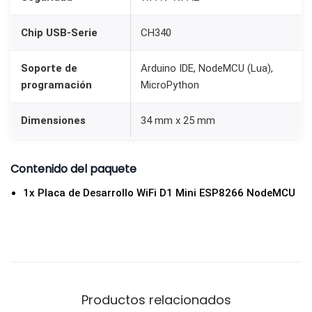
a
n
Chip USB-Serie
CH340
t
Soporte de
Arduino IDE, NodeMCU (Lua),
i
programación
MicroPython
d
a
Dimensiones
34 mm x 25 mm
d
Contenido del paquete
1x Placa de Desarrollo WiFi D1 Mini ESP8266 NodeMCU
Productos relacionados