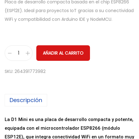
Placa de desarrollo compacta basada en el chip ESP8266
(ESP12E). Ideal para proyectos IoT gracias a su conectividad
WiFi y compatibilidad con Arduino IDE y NodeMCU.
AÑADIR AL CARRITO
P
l
SKU:
264391773982
a
c
a
Descripción
d
e
D
La D1 Mini es una placa de desarrollo compacta y potente,
e
equipada con el microcontrolador ESP8266 (módulo
s
ESP12E), que integra conectividad WiFi en un formato muy