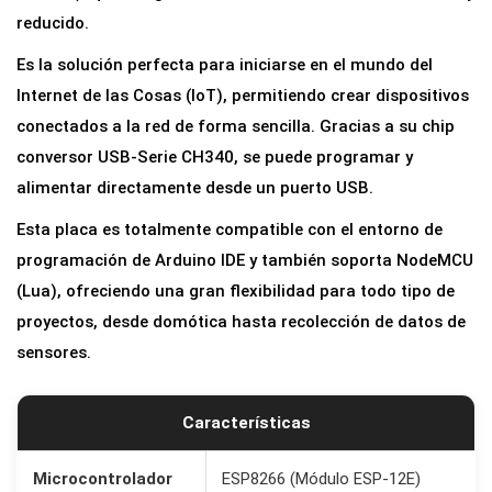
a
reducido.
r
Es la solución perfecta para iniciarse en el mundo del
r
Internet de las Cosas (IoT), permitiendo crear dispositivos
o
conectados a la red de forma sencilla. Gracias a su chip
l
conversor USB-Serie CH340, se puede programar y
l
alimentar directamente desde un puerto USB.
o
Esta placa es totalmente compatible con el entorno de
W
programación de Arduino IDE y también soporta NodeMCU
i
(Lua), ofreciendo una gran flexibilidad para todo tipo de
F
proyectos, desde domótica hasta recolección de datos de
i
sensores.
D
1
M
Características
i
n
Microcontrolador
ESP8266 (Módulo ESP-12E)