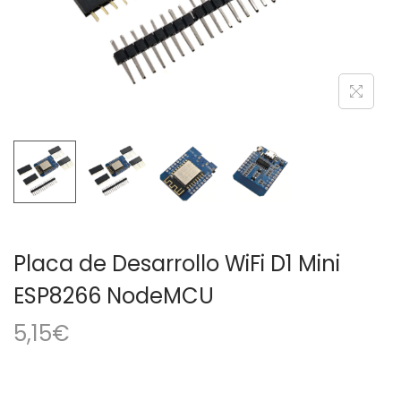
a
i
c
d
i
o
ó
n
Placa de Desarrollo WiFi D1 Mini
ESP8266 NodeMCU
5,15
€