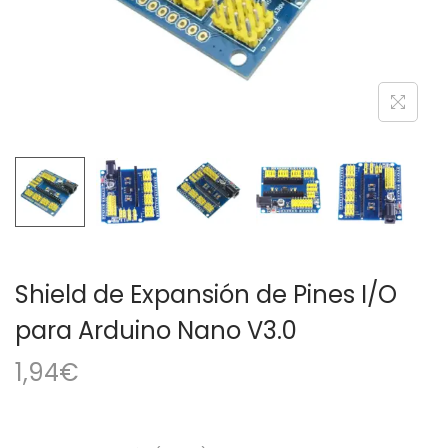
a
i
c
d
i
o
ó
n
Shield de Expansión de Pines I/O
para Arduino Nano V3.0
1,94
€