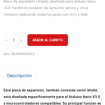
Placa de expansión (shield) diseñada para Arduino Nano
V3.0. Facilita la conexión de sensores, servos y otros
módulos replicando todos los pines con VCC y GND.
AÑADIR AL CARRITO
S
h
SKU:
264392662142
i
e
l
Descripción
d
d
e
Esta placa de expansión, también conocida como shield,
E
está diseñada específicamente para el Arduino Nano V3.0
x
y microcontroladores compatibles. Su principal función es