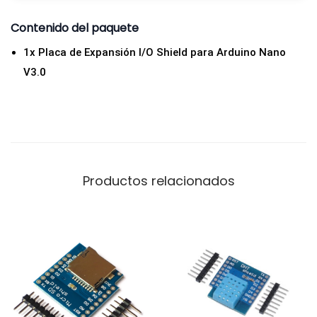
V
Contenido del paquete
3
.
1x Placa de Expansión I/O Shield para Arduino Nano
0
V3.0
c
a
n
t
i
Productos relacionados
d
a
d