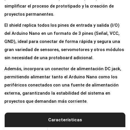
p
simplificar el proceso de prototipado y la creación de
a
proyectos permanentes.
n
El shield replica todos los pines de entrada y salida (I/O)
s
del Arduino Nano en un formato de 3 pines (Señal, VCC,
i
GND), ideal para conectar de forma rápida y segura una
ó
gran variedad de sensores, servomotores y otros módulos
n
sin necesidad de una protoboard adicional.
d
Además, incorpora un conector de alimentación DC jack,
e
permitiendo alimentar tanto el Arduino Nano como los
P
periféricos conectados con una fuente de alimentación
i
externa, garantizando la estabilidad del sistema en
n
proyectos que demandan más corriente.
e
s
I
Características
/