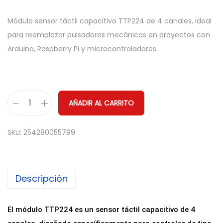
Módulo sensor táctil capacitivo TTP224 de 4 canales, ideal
para reemplazar pulsadores mecánicos en proyectos con
Arduino, Raspberry Pi y microcontroladores.
AÑADIR AL CARRITO
M
ó
SKU:
254290055799
d
u
l
Descripción
o
S
e
El módulo TTP224 es un sensor táctil capacitivo de 4
n