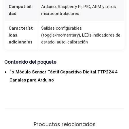
l
Compatibili
Arduino, Raspberry Pi, PIC, ARM y otros
dad
microcontroladores
e
s
Característ
Salidas configurables
p
icas
(toggle/momentary), LEDs indicadores de
a
adicionales
estado, auto-calibración
r
a
Contenido del paquete
A
r
1x Módulo Sensor Táctil Capacitivo Digital TTP224 4
d
Canales para Arduino
u
i
n
o
y
Productos relacionados
P