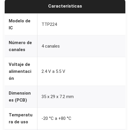
Características
i
v
Modelo de
o
TTP224
IC
T
T
Número de
4 canales
P
canales
2
2
Voltaje de
alimentaci
2.4 V a 5.5 V
4
ón
d
e
Dimension
4
35 x 29 x 7.2 mm
es (PCB)
C
a
Temperatu
-20 °C a +80 °C
n
ra de uso
a