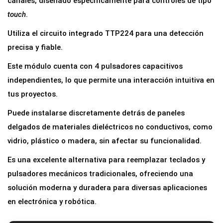
canales, diseñado específicamente para controles de tipo
s
touch
.
o
Utiliza el circuito integrado TTP224 para una detección
r
precisa y fiable.
T
Este módulo cuenta con 4 pulsadores capacitivos
á
independientes, lo que permite una interacción intuitiva en
c
tus proyectos.
t
i
Puede instalarse discretamente detrás de paneles
l
delgados de materiales dieléctricos no conductivos, como
C
vidrio, plástico o madera, sin afectar su funcionalidad.
a
Es una excelente alternativa para reemplazar teclados y
p
pulsadores mecánicos tradicionales, ofreciendo una
a
solución moderna y duradera para diversas aplicaciones
c
en electrónica y robótica.
i
t