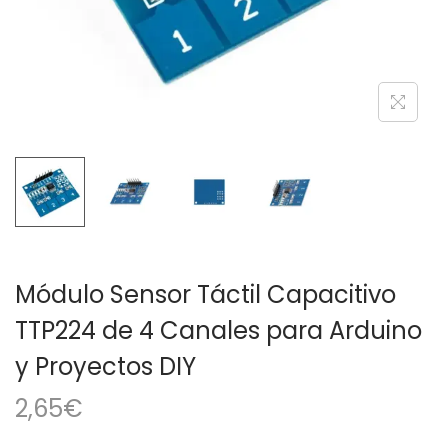
a
i
c
d
i
o
ó
n
Módulo Sensor Táctil Capacitivo
TTP224 de 4 Canales para Arduino
y Proyectos DIY
2,65
€