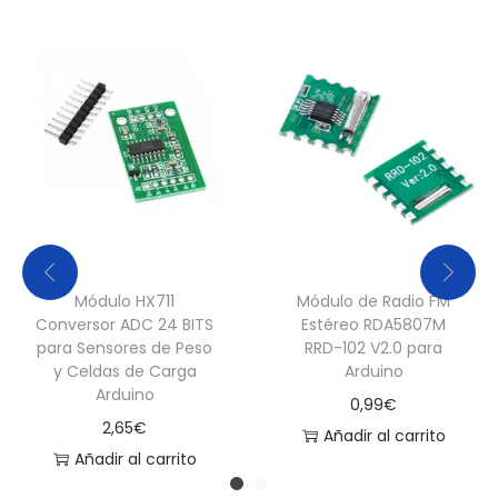
r
o
y
e
c
t
o
s
D
Módulo HX711
Módulo de Radio FM
I
Conversor ADC 24 BITS
Estéreo RDA5807M
Y
para Sensores de Peso
RRD-102 V2.0 para
c
y Celdas de Carga
Arduino
Arduino
a
0,99
€
2,65
€
n
Añadir al carrito
Añadir al carrito
t
i