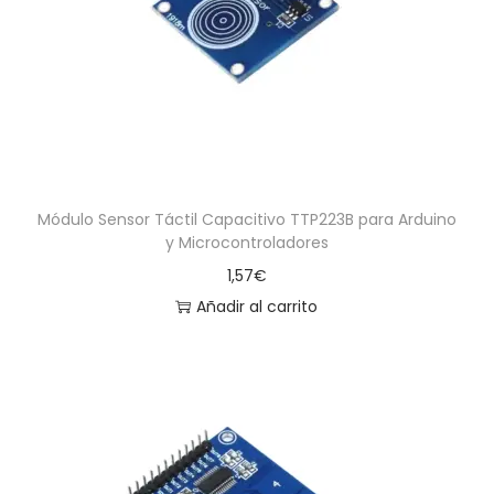
a
i
c
d
i
o
ó
n
Módulo Sensor Táctil Capacitivo TTP223B para Arduino
y Microcontroladores
1,57
€
Añadir al carrito