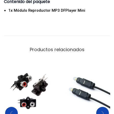
Contenido del paquete
a
1x Módulo Reproductor MP3 DFPlayer Mini
d
o
r
e
s
c
Productos relacionados
a
n
t
i
d
a
d