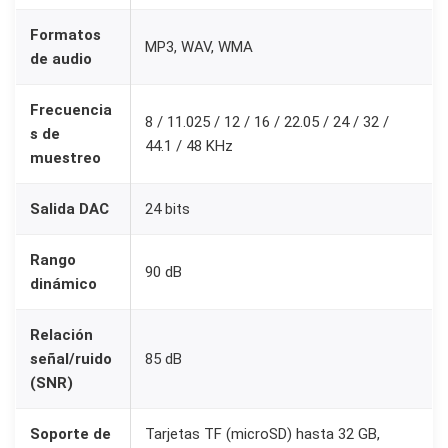
i
Formatos
MP3, WAV, WMA
f
de audio
i
c
Frecuencia
8 / 11.025 / 12 / 16 / 22.05 / 24 / 32 /
s de
a
44.1 / 48 KHz
muestreo
d
o
Salida DAC
24 bits
r
p
Rango
90 dB
a
dinámico
r
a
Relación
A
señal/ruido
85 dB
(SNR)
r
d
Soporte de
Tarjetas TF (microSD) hasta 32 GB,
u