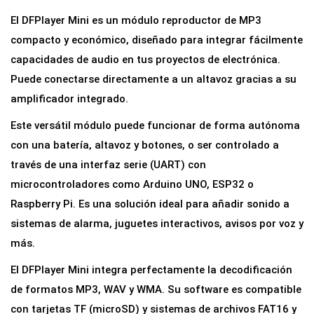
e
El DFPlayer Mini es un módulo reproductor de MP3
p
compacto y económico, diseñado para integrar fácilmente
r
capacidades de audio en tus proyectos de electrónica.
o
Puede conectarse directamente a un altavoz gracias a su
d
amplificador integrado.
u
Este versátil módulo puede funcionar de forma autónoma
c
con una batería, altavoz y botones, o ser controlado a
t
través de una interfaz serie (UART) con
o
microcontroladores como Arduino UNO, ESP32 o
r
Raspberry Pi. Es una solución ideal para añadir sonido a
M
sistemas de alarma, juguetes interactivos, avisos por voz y
P
más.
3
El DFPlayer Mini integra perfectamente la decodificación
D
de formatos MP3, WAV y WMA. Su software es compatible
F
con tarjetas TF (microSD) y sistemas de archivos FAT16 y
P