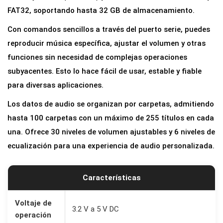
FAT32, soportando hasta 32 GB de almacenamiento.
l
a
Con comandos sencillos a través del puerto serie, puedes
y
reproducir música específica, ajustar el volumen y otras
e
funciones sin necesidad de complejas operaciones
r
subyacentes. Esto lo hace fácil de usar, estable y fiable
M
para diversas aplicaciones.
i
Los datos de audio se organizan por carpetas, admitiendo
n
hasta 100 carpetas con un máximo de 255 títulos en cada
i
una. Ofrece 30 niveles de volumen ajustables y 6 niveles de
c
ecualización para una experiencia de audio personalizada.
o
n
Características
A
m
Voltaje de
p
3.2 V a 5 V DC
operación
l