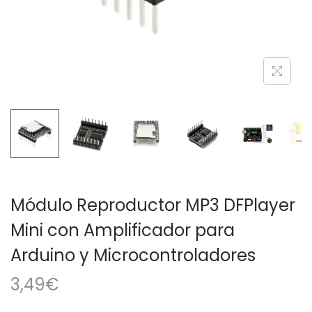
a
i
c
d
i
o
ó
n
Módulo Reproductor MP3 DFPlayer
Mini con Amplificador para
Arduino y Microcontroladores
3,49
€