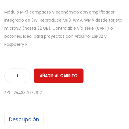
Módulo MP3 compacto y económico con amplificador
integrado de 3W. Reproduce MP3, WAV, WMA desde tarjeta
microSD (hasta 32 GB). Controlable vía serie (UART) o
botones. Ideal para proyectos con Arduino, ESP32 y
Raspberry Pi.
AÑADIR AL CARRITO
M
ó
SKU:
254337972917
d
u
l
Descripción
o
R