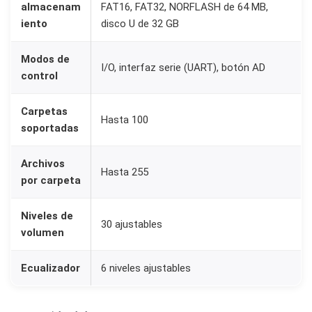
almacenam
FAT16, FAT32, NORFLASH de 64 MB,
i
iento
disco U de 32 GB
n
o
Modos de
I/O, interfaz serie (UART), botón AD
y
control
M
Carpetas
i
Hasta 100
soportadas
c
r
Archivos
o
Hasta 255
por carpeta
c
o
Niveles de
30 ajustables
n
volumen
t
Ecualizador
6 niveles ajustables
r
o
l