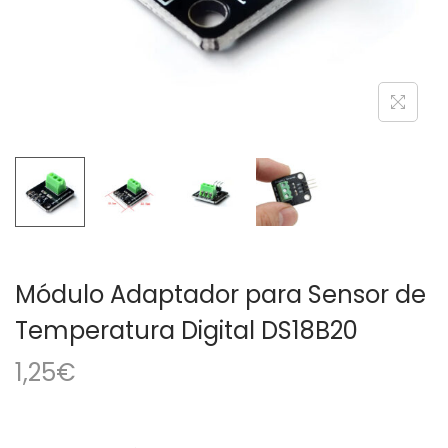
a
i
c
d
i
o
ó
n
Módulo Adaptador para Sensor de
Temperatura Digital DS18B20
1,25
€