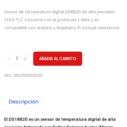
Sensor de temperatura digital DS18B20 de alta precisión
(±0.5 °C). Funciona con el protocolo 1-Wire y es
compatible con Arduino y Raspberry Pi. Incluye resistencia.
AÑADIR AL CARRITO
S
e
SKU:
264392663033
n
s
o
Descripción
r
d
e
El DS18B20 es un sensor de temperatura digital de alta
T