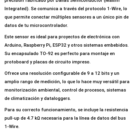
precisión fabricado por Dallas Semiconductor (Maxim
e
Integrated). Se comunica a través del protocolo 1-Wire, lo
m
que permite conectar múltiples sensores a un único pin de
p
datos de tu microcontrolador.
e
Este sensor es ideal para proyectos de electrónica con
r
Arduino, Raspberry Pi, ESP32 y otros sistemas embebidos.
a
Su encapsulado TO-92 es perfecto para montaje en
t
protoboard y placas de circuito impreso.
u
Ofrece una resolución configurable de 9 a 12 bits y un
r
amplio rango de medición, lo que lo hace muy versátil para
a
monitorización ambiental, control de procesos, sistemas
D
de climatización y dataloggers.
i
g
Para su correcto funcionamiento, se incluye la resistencia
i
pull-up de 4.7 kΩ necesaria para la línea de datos del bus
t
1-Wire.
a