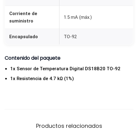
-
Corriente de
9
1.5 mA (máx.)
suministro
2
c
Encapsulado
TO-92
o
n
Contenido del paquete
R
e
1x Sensor de Temperatura Digital DS18B20 TO-92
s
1x Resistencia de 4.7 kΩ (1%)
i
s
t
e
n
Productos relacionados
c
i