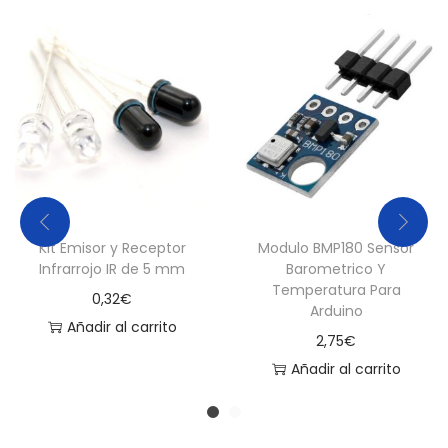
a
4
.
7
K
o
h
m
1
Kit Emisor y Receptor
Modulo BMP180 Sensor
Infrarrojo IR de 5 mm
Barometrico Y
%
Temperatura Para
0,32
€
c
Arduino
Añadir al carrito
a
2,75
€
n
Añadir al carrito
t
i
d