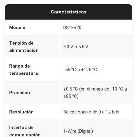
l
Características
D
S
Modelo
DS18B20
1
8
Tensión de
3.0 V a 5.5 V
B
alimentación
2
Rango de
0
-55 °C a +125 °C
temperatura
D
a
±0.5 °C (en el rango de -10 °C a
l
Precisión
+85 °C)
l
a
Resolución
Seleccionable de 9 a 12 bits
s
T
Interfaz de
1-Wire (Digital)
comunicación
O