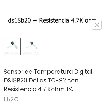
a
i
c
d
i
o
ó
n
Sensor de Temperatura Digital
DS18B20 Dallas TO-92 con
Resistencia 4.7 Kohm 1%
1,52
€