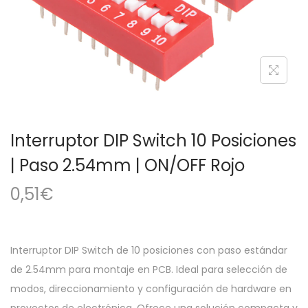
a
i
c
d
i
o
ó
n
Interruptor DIP Switch 10 Posiciones
| Paso 2.54mm | ON/OFF Rojo
0,51
€
Interruptor DIP Switch de 10 posiciones con paso estándar
de 2.54mm para montaje en PCB. Ideal para selección de
modos, direccionamiento y configuración de hardware en