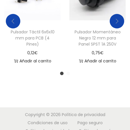
i
d
a
d
Pulsador Táctil 6x6x10
Pulsador Momentáneo
mm para PCB (4
Negro 12 mm para
Pines)
Panel SPST 1A 250V
0,12
€
0,75
€
Añadir al carrito
Añadir al carrito
Copyright © 2026
Política de privacidad
Condiciones de uso
Pago seguro