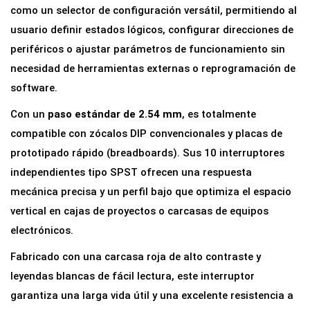
r
como un selector de configuración versátil, permitiendo al
D
usuario definir estados lógicos, configurar direcciones de
I
periféricos o ajustar parámetros de funcionamiento sin
P
necesidad de herramientas externas o reprogramación de
S
software.
w
Con un
paso estándar de 2.54 mm
, es totalmente
i
compatible con zócalos DIP convencionales y placas de
t
prototipado rápido (breadboards). Sus 10 interruptores
c
independientes tipo SPST ofrecen una respuesta
h
mecánica precisa y un perfil bajo que optimiza el espacio
1
vertical en cajas de proyectos o carcasas de equipos
0
electrónicos.
P
Fabricado con una carcasa roja de alto contraste y
o
leyendas blancas de fácil lectura, este interruptor
s
garantiza una larga vida útil y una excelente resistencia a
i