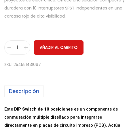
proyectos de electrónica. Ofrece una solución compacta y
duradera con 10 interruptores SPST independientes en una
carcasa roja de alta visibilidad.
AÑADIR AL CARRITO
I
n
SKU:
254551431067
t
e
r
Descripción
r
u
p
Este
DIP Switch de 10 posiciones
es un componente de
t
conmutación múltiple diseñado para integrarse
o
directamente en placas de circuito impreso (PCB). Actúa