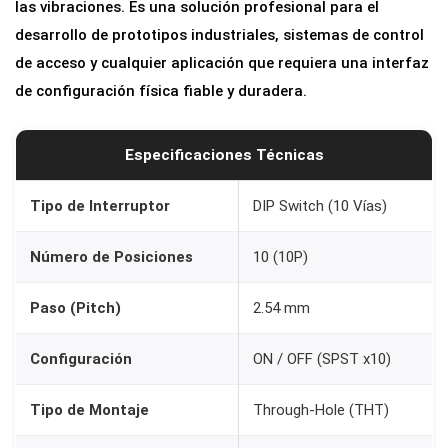
las vibraciones. Es una solución profesional para el
c
desarrollo de prototipos industriales, sistemas de control
i
de acceso y cualquier aplicación que requiera una interfaz
o
de configuración física fiable y duradera.
n
e
s
Especificaciones Técnicas
|
P
Tipo de Interruptor
DIP Switch (10 Vías)
a
Número de Posiciones
10 (10P)
s
o
Paso (Pitch)
2.54 mm
2
.
Configuración
ON / OFF (SPST x10)
5
4
Tipo de Montaje
Through-Hole (THT)
m