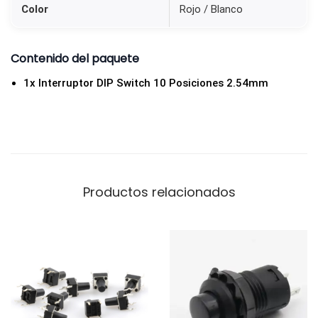
m
Color
Rojo / Blanco
|
O
Contenido del paquete
N
1x Interruptor DIP Switch 10 Posiciones 2.54mm
/
O
F
F
R
o
Productos relacionados
j
o
c
a
n
t