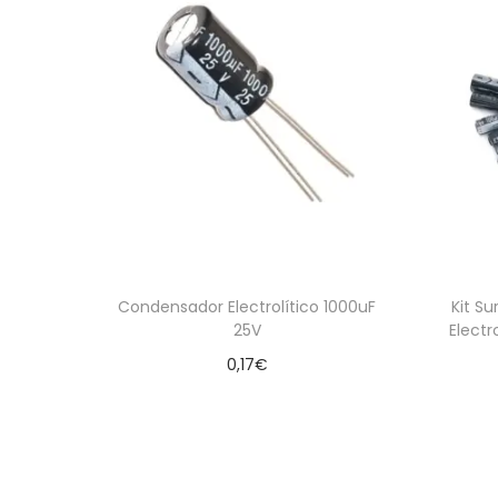
Condensador Electrolítico 1000uF
Kit S
25V
Electr
0,17
€
Leer más