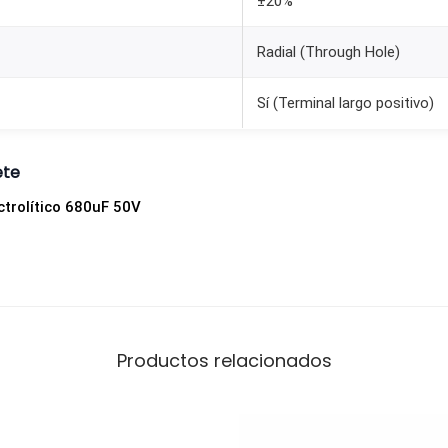
±20%
a
n
Radial (Through Hole)
t
i
Sí (Terminal largo positivo)
d
a
ete
d
trolítico 680uF 50V
Productos relacionados