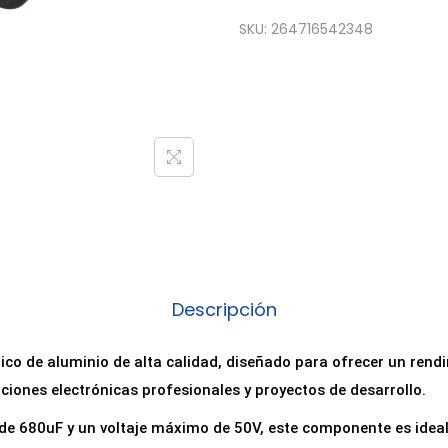
o
SKU:
264716542348
n
d
e
n
s
a
d
o
r
E
Descripción
l
e
ico de aluminio de alta calidad, diseñado para ofrecer un rend
c
iones electrónicas profesionales y proyectos de desarrollo.
t
e 680uF y un voltaje máximo de 50V, este componente es ideal 
r