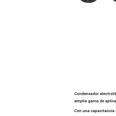
a
i
c
d
i
o
ó
n
Condensador electrolít
amplia gama de aplicac
Con una capacitancia d