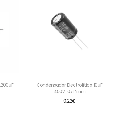
2200uF
Condensador Electrolítico 10uF
450V 10x17mm
0,22
€
Leer más