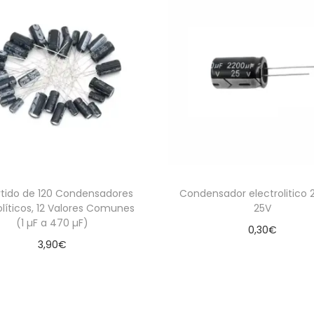
urtido de 120 Condensadores
Condensador electrolitico 
olíticos, 12 Valores Comunes
25V
(1 µF a 470 µF)
0,30
€
3,90
€
Añadir al carrito
Añadir al carrito