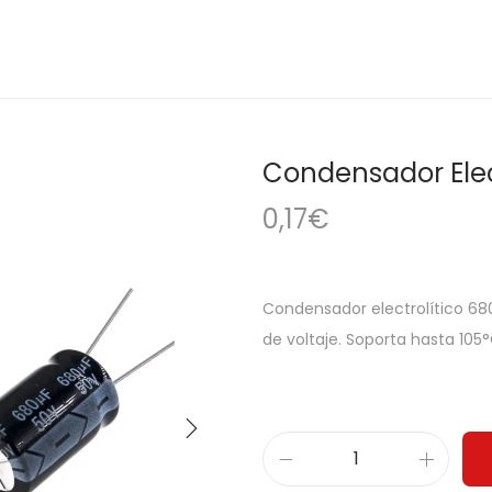
Condensador Elec
0,17
€
Condensador electrolítico 680u
de voltaje. Soporta hasta 105°
C