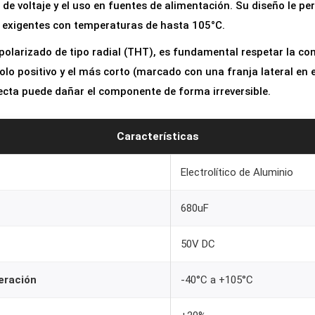
n de voltaje y el uso en fuentes de alimentación. Su diseño le pe
o
 exigentes con temperaturas de hasta 105°C.
l
í
olarizado de tipo radial (THT), es fundamental respetar la con
t
olo positivo y el más corto (marcado con una franja lateral en e
i
ecta puede dañar el componente de forma irreversible.
c
o
Características
6
8
Electrolítico de Aluminio
0
u
680uF
F
5
50V DC
0
eración
-40°C a +105°C
V
c