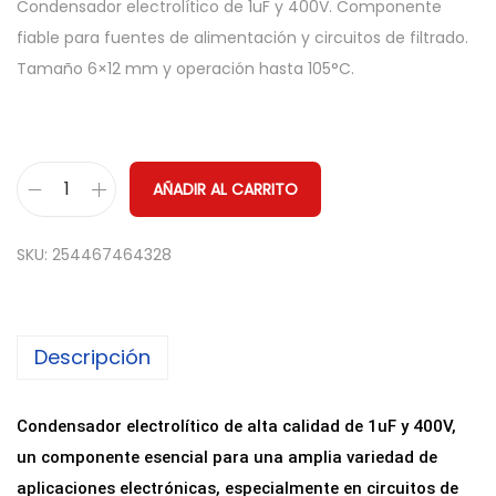
Condensador electrolítico de 1uF y 400V. Componente
fiable para fuentes de alimentación y circuitos de filtrado.
Tamaño 6×12 mm y operación hasta 105°C.
AÑADIR AL CARRITO
C
o
SKU:
254467464328
n
d
e
Descripción
n
s
a
Condensador electrolítico de alta calidad de 1uF y 400V,
d
un componente esencial para una amplia variedad de
o
aplicaciones electrónicas, especialmente en circuitos de