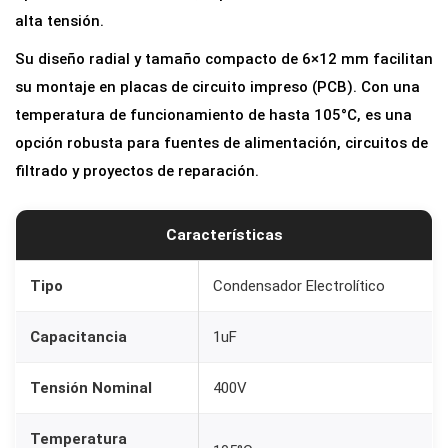
r
alta tensión.
E
Su diseño radial y tamaño compacto de 6×12 mm facilitan
l
su montaje en placas de circuito impreso (PCB). Con una
e
temperatura de funcionamiento de hasta 105°C, es una
c
opción robusta para fuentes de alimentación, circuitos de
t
filtrado y proyectos de reparación.
r
o
Características
l
í
Tipo
Condensador Electrolítico
t
i
Capacitancia
1uF
c
o
Tensión Nominal
400V
1
u
Temperatura