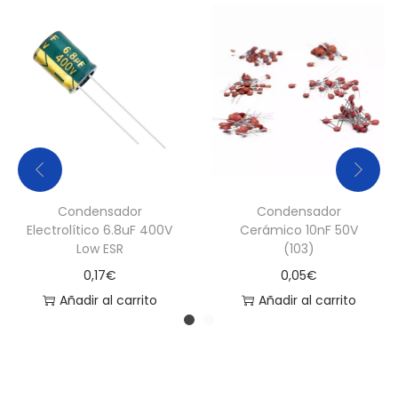
d
a
d
Condensador
Condensador
Electrolítico 6.8uF 400V
Cerámico 10nF 50V
Low ESR
(103)
0,17
€
0,05
€
Añadir al carrito
Añadir al carrito