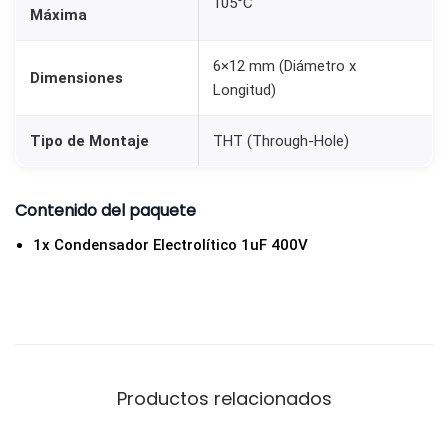
105°C
F
Máxima
4
6×12 mm (Diámetro x
0
Dimensiones
Longitud)
0
V
Tipo de Montaje
THT (Through-Hole)
6
x
Contenido del paquete
1
2
1x Condensador Electrolítico 1uF 400V
m
m
c
a
n
Productos relacionados
t
i