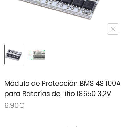
a
i
c
d
i
o
ó
n
Módulo de Protección BMS 4S 100A
para Baterías de Litio 18650 3.2V
6,90
€